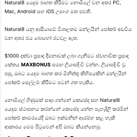
Natural8 යෙදුම බාගත කිරීමට නොමිලේ වන අතර PC,
Mac, Android සහ iOS උපාංග මත පවතී.
Natural8 යනු ආසියාවේ විශාලතම ඔන්ලයින් පෝකර් අඩවිය
වන අතර එය බොහෝ රටවල ඇත.
$1000 දක්වා ප්‍රසාද දීමනාවක් ලබා ගැනීමට ස්වභාවික ප්‍රසාද
කේතය
MAXBONUS
සමඟ ලියාපදිංචි වන්න. ලියාපදිංචි වූ
පසු, ඔබට යෙදුම බාගත කර මිනිත්තු කිහිපයකින් ඔන්ලයින්
පෝකර් සෙල්ලම් කිරීමට පටන් ගත හැකිය.
නොමිලේ ගිණුමක් සාදා ගන්නේ කෙසේද සහ Natural8
යෙදුම ස්ථාපනය කරන්නේ කෙසේද යන්න පැහැදිලි කරමින්
පෝකර් කාමරයේදී ඔබට ඉක්මනින් ආරම්භ කළ හැකි
ආකාරය මෙම පිටුවෙන් අපි ඔබට කියන්නෙමු.