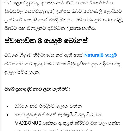
කර ලොග් වූ පසු, අනන්‍ය අන්වර්ථ නාමයක් තෝරන්න
(මේසවල පෙන්වනු ඇත) ඉන්පසු ඔබට තරඟාවලි ලොබියට
ප්‍රවේශ විය හැකි අතර එහිදී ඔබට පවතින සියලුම තරඟාවලි,
සිදුවීම් සහ විශාලතම ප්‍රවර්ධන දැකගත හැකිය.
ස්වාභාවික 8 යෙදුම් බෝනස්
ඔබගේ ගිණුම නිර්මාණය කර ඇති අතර
Natural8 යෙදුම
ස්ථාපනය කර ඇත, ඔබට ඔබේ පිළිගැනීමේ ප්‍රසාද දීමනාවද
ඉල්ලා සිටිය හැක.
ඔබේ ප්‍රසාද දීමනාව ලබා ගැනීමට:
ඔබගේ නව ගිණුමට ලොග් වන්න
ඔබට ප්‍රසාද කේතයක් ඇත්දැයි විමසූ විට ඔබ
MAXBONUS කේතය ඇතුළත් කිරීමට වග බලා ගන්න