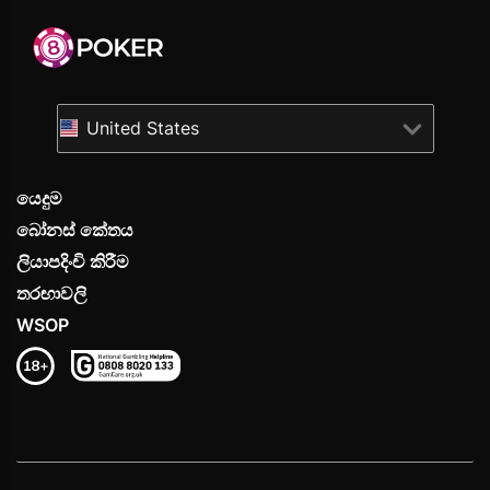
United States
යෙදුම
බෝනස් කේතය
ලියාපදිංචි කිරීම
තරඟාවලි
WSOP