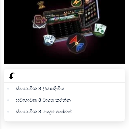
ස්වාභාවික 8 ලියාපදිංචිය
ස්වාභාවික 8 බාගත කරන්න
ස්වාභාවික 8 යෙදුම් බෝනස්