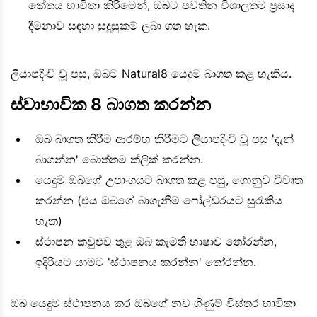
කේතය භාවිතා කිරීමෙන්, ඔබට පවතින විශාලතම ප්‍රසාද
දීමනාව සඳහා සුදුසුකම් ලබා ගත හැක.
ලියාපදිංචි වූ පසු, ඔබට Natural8 යෙදුම බාගත කළ හැකිය.
ස්වාභාවික 8 බාගත කරන්න
ඔබ බාගත කිරීම ආරම්භ කිරීමට ලියාපදිංචි වූ පසු 'දැන්
බාගන්න' බොත්තම ක්ලික් කරන්න.
යෙදුම ඔබගේ උපාංගයට බාගත කළ පසු, ගොනුව විවෘත
කරන්න (එය ඔබගේ බාගැනීම් ෆෝල්ඩරයට සුරැකිය
හැක)
ස්ථාපන කවුළුව තුළ ඔබ කැමති භාෂාව තෝරන්න,
ඉදිරියට යාමට 'ස්ථාපනය කරන්න' තෝරන්න.
ඔබ යෙදුම ස්ථාපනය කර ඔබගේ නව ගිණුම් විස්තර භාවිතා