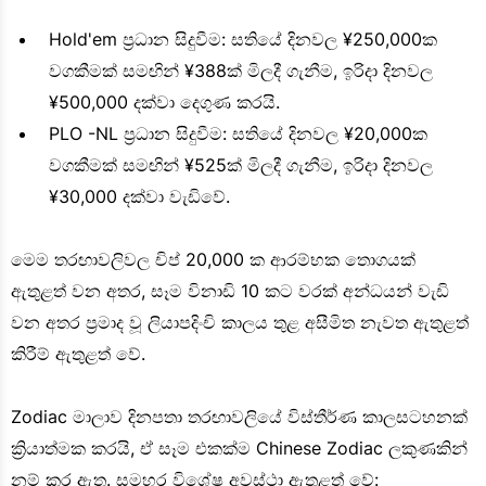
Hold'em ප්‍රධාන සිදුවීම: සතියේ දිනවල ¥250,000ක
වගකීමක් සමඟින් ¥388ක් මිලදී ගැනීම, ඉරිදා දිනවල
¥500,000 දක්වා දෙගුණ කරයි.
PLO -NL ප්‍රධාන සිදුවීම: සතියේ දිනවල ¥20,000ක
වගකීමක් සමඟින් ¥525ක් මිලදී ගැනීම, ඉරිදා දිනවල
¥30,000 දක්වා වැඩිවේ.
මෙම තරඟාවලිවල චිප් 20,000 ක ආරම්භක තොගයක්
ඇතුළත් වන අතර, සෑම විනාඩි 10 කට වරක් අන්ධයන් වැඩි
වන අතර ප්‍රමාද වූ ලියාපදිංචි කාලය තුළ අසීමිත නැවත ඇතුළත්
කිරීම් ඇතුළත් වේ.
Zodiac මාලාව දිනපතා තරඟාවලියේ විස්තීර්ණ කාලසටහනක්
ක්‍රියාත්මක කරයි, ඒ සෑම එකක්ම Chinese Zodiac ලකුණකින්
නම් කර ඇත. සමහර විශේෂ අවස්ථා ඇතුළත් වේ: