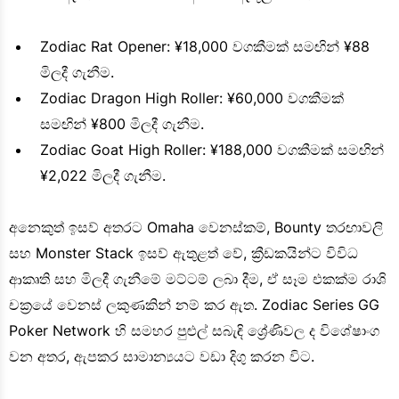
Zodiac Rat Opener: ¥18,000 වගකීමක් සමඟින් ¥88
මිලදී ගැනීම.
Zodiac Dragon High Roller: ¥60,000 වගකීමක්
සමඟින් ¥800 මිලදී ගැනීම.
Zodiac Goat High Roller: ¥188,000 වගකීමක් සමඟින්
¥2,022 මිලදී ගැනීම.
අනෙකුත් ඉසව් අතරට Omaha වෙනස්කම්, Bounty තරඟාවලි
සහ Monster Stack ඉසව් ඇතුළත් වේ, ක්‍රීඩකයින්ට විවිධ
ආකෘති සහ මිලදී ගැනීමේ මට්ටම් ලබා දීම, ඒ සෑම එකක්ම රාශි
චක්‍රයේ වෙනස් ලකුණකින් නම් කර ඇත. Zodiac Series GG
Poker Network හි සමහර පුළුල් සබැඳි ශ්‍රේණිවල ද විශේෂාංග
වන අතර, ඇපකර සාමාන්‍යයට වඩා දිගු කරන විට.