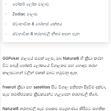
පෝකර් ලෝක මාලාව
Zodiac මාලාව
ස්වාභාවික 8 බෝනස් කේතය
ස්වභාවික 8 තරඟාවලි නිතර අසන පැන
GGPoker ජාලයේ සමක් ලෙස, ඔබ Natural8 හි ක්‍රීඩා කරන
විට සබැඳි පෝකර් ලෝකයේ විශාලතම සහ හොඳම තරඟ
කාලසටහන් වලින් එකක් ඔබට හමුවනු ඇත.
freeroll ක්‍රීඩා සහ satellites සිට විශාල සතිපතා සිදුවීම් දක්වා,
සෑම තරාතිරමකම ක්‍රීඩකයන්ට ගැලපෙන තරඟාවලි තිබේ.
Natural8 තරඟාවලි සෑම මසකම ජයග්‍රහණය කිරීමට සහතික