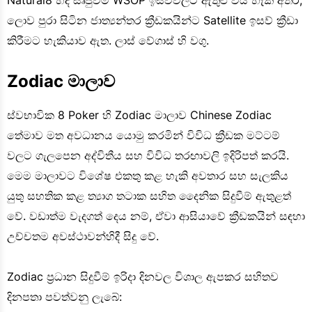
Natural8 හිදී සෘජුවම WSOP ඉසව්වලට ඇතුළු විය හැකි අතර,
ලොව පුරා සිටින ජාත්‍යන්තර ක්‍රීඩකයින්ට Satellite ඉසව් ක්‍රීඩා
කිරීමට හැකියාව ඇත. ලාස් වේගාස් හි වගු.
Zodiac මාලාව
ස්වභාවික 8 Poker හි Zodiac මාලාව Chinese Zodiac
තේමාව මත අවධානය යොමු කරමින් විවිධ ක්‍රීඩක මට්ටම්
වලට ගැලපෙන අද්විතීය සහ විවිධ තරඟාවලි ඉදිරිපත් කරයි.
මෙම මාලාවට විශේෂ එකතු කළ හැකි අවතාර සහ සැලකිය
යුතු සහතික කළ ත්‍යාග තටාක සහිත දෛනික සිදුවීම් ඇතුළත්
වේ. වඩාත්ම වැදගත් දෙය නම්, ඒවා ආසියාවේ ක්‍රීඩකයින් සඳහා
උච්චතම අවස්ථාවන්හිදී සිදු වේ.
Zodiac ප්‍රධාන සිදුවීම් ඉරිදා දිනවල විශාල ඇපකර සහිතව
දිනපතා පවත්වනු ලැබේ: