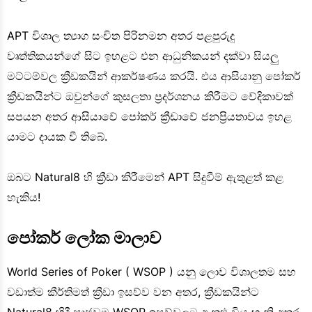
APT විශාල ත්‍යාග සංචිත පිරිනමන අතර පළපුරුදු
වෘත්තිකයන්ගේ සිට ඉහළට එන ආධුනිකයන් දක්වා සියලු
මට්ටම්වල ක්‍රීඩකයින් ආකර්ෂණය කරයි. එය ආසියානු පෝකර්
ක්‍රීඩකයින්ට ඔවුන්ගේ කුසලතා ප්‍රදර්ශනය කිරීමට වේදිකාවක්
සපයන අතර ආසියාවේ පෝකර් ක්‍රීඩාවේ ජනප්‍රියතාවය ඉහළ
යාමට දායක වී තිබේ.
ඔබට Natural8 හි ක්‍රීඩා කිරීමෙන් APT සිදුවීම් ඇතුළත් කළ
හැකිය!
පෝකර් ලෝක මාලාව
World Series of Poker ( WSOP ) යනු ලොව විශාලතම සහ
වඩාත්ම කීර්තිමත් ක්‍රීඩා ඉසව්ව වන අතර, ක්‍රීඩකයින්ට