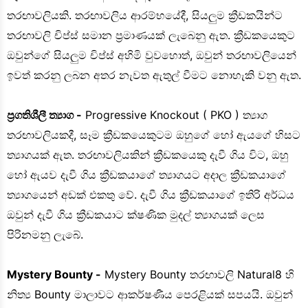
තරඟාවලියකි. තරඟාවලිය ආරම්භයේදී, සියලුම ක්‍රීඩකයින්ට
තරඟාවලි චිප්ස් සමාන ප්‍රමාණයක් ලැබෙනු ඇත. ක්‍රීඩකයෙකුට
ඔවුන්ගේ සියලුම චිප්ස් අහිමි වුවහොත්, ඔවුන් තරඟාවලියෙන්
ඉවත් කරනු ලබන අතර නැවත ඇතුල් වීමට නොහැකි වනු ඇත.
ප්‍රගතිශීලී ත්‍යාග -
Progressive Knockout ( PKO ) ත්‍යාග
තරඟාවලියකදී, සෑම ක්‍රීඩකයෙකුටම ඔහුගේ හෝ ඇයගේ හිසට
ත්‍යාගයක් ඇත. තරඟාවලියකින් ක්‍රීඩකයෙකු දැවී ගිය විට, ඔහු
හෝ ඇයව දැවී ගිය ක්‍රීඩකයාගේ ත්‍යාගයට අදාල ක්‍රීඩකයාගේ
ත්‍යාගයෙන් අඩක් එකතු වේ. දැවී ගිය ක්‍රීඩකයාගේ ඉතිරි අර්ධය
ඔවුන් දැවී ගිය ක්‍රීඩකයාට ක්ෂණික මුදල් ත්‍යාගයක් ලෙස
පිරිනමනු ලැබේ.
Mystery Bounty -
Mystery Bounty තරඟාවලි Natural8 හි
නිත්‍ය Bounty මාලාවට ආකර්ෂණීය පෙරළියක් සපයයි. ඔවුන්