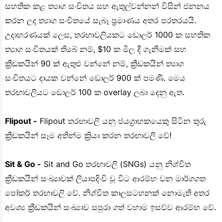
සහතික කළ ත්‍යාග සංචිතය සහ ඇතුල්වන්නන් විසින් ජනනය
කරන ලද ත්‍යාග සංචිතයේ සැබෑ ප්‍රමාණය අතර පරතරයයි.
උදාහරණයක් ලෙස, තරඟාවලියකට ඩොලර් 1000 ක සහතික
ත්‍යාග සංචිතයක් තිබේ නම්, $10 ක මිල දී ගැනීමක් සහ
ක්‍රීඩකයින් 90 ක් ඇතුළු වන්නේ නම්, ක්‍රීඩකයින් ත්‍යාග
සංචිතයට දායක වන්නේ ඩොලර් 900 ක් පමණි. මෙය
තරඟාවලියට ඩොලර් 100 ක overlay ලබා දෙනු ඇත.
Flipout -
Flipout තරඟාවලි යනු ජයග්‍රාහකයෙකු සිටින තුරු
ක්‍රීඩකයින් සෑම අතින්ම ක්‍රියා කරන තරඟාවලි වේ!
Sit & Go -
Sit and Go තරඟාවලි (SNGs) යනු නිශ්චිත
ක්‍රීඩකයින් සංඛ්‍යාවක් ලියාපදිංචි වූ විට ආරම්භ වන මාර්ගගත
පෝකර් තරඟාවලි වේ. නිශ්චිත කාලසටහනක් නොමැති අතර
අවශ්‍ය ක්‍රීඩකයින් සංඛ්‍යාව සපුරා ගත් වහාම ඉසව්ව ආරම්භ වේ.