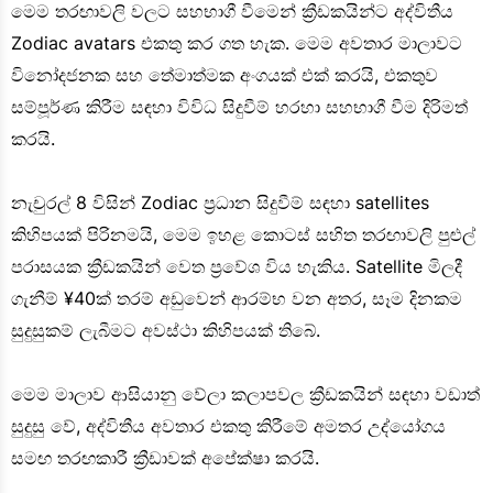
මෙම තරඟාවලි වලට සහභාගී වීමෙන් ක්‍රීඩකයින්ට අද්විතීය
Zodiac avatars එකතු කර ගත හැක. මෙම අවතාර මාලාවට
විනෝදජනක සහ තේමාත්මක අංගයක් එක් කරයි, එකතුව
සම්පූර්ණ කිරීම සඳහා විවිධ සිදුවීම් හරහා සහභාගී වීම දිරිමත්
කරයි.
නැචුරල් 8 විසින් Zodiac ප්‍රධාන සිදුවීම් සඳහා satellites
කිහිපයක් පිරිනමයි, මෙම ඉහළ කොටස් සහිත තරඟාවලි පුළුල්
පරාසයක ක්‍රීඩකයින් වෙත ප්‍රවේශ විය හැකිය. Satellite මිලදී
ගැනීම් ¥40ක් තරම් අඩුවෙන් ආරම්භ වන අතර, සෑම දිනකම
සුදුසුකම් ලැබීමට අවස්ථා කිහිපයක් තිබේ.
මෙම මාලාව ආසියානු වේලා කලාපවල ක්‍රීඩකයින් සඳහා වඩාත්
සුදුසු වේ, අද්විතීය අවතාර එකතු කිරීමේ අමතර උද්යෝගය
සමඟ තරඟකාරී ක්‍රීඩාවක් අපේක්ෂා කරයි.