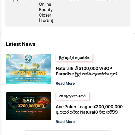
Online
Bounty
Closer
[Turbo]
Latest News
මුල් කුරුළු පැකේජය
Natural8 හි $100,000 WSOP
Paradise මුල් පක්ෂි පැකේජය දැන්
සජීවීව ඇත
Read More
28 කුසලාන ඉසව්
Ace Poker League ¥200,000,000
ඇපකර සමඟ Natural8 මත සජීවීව
Read More