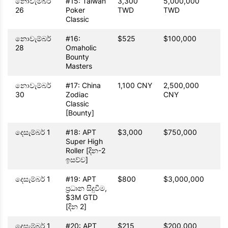
නොවැම්බර්
#15: Taiwan
3,300
5,000,000
26
Poker
TWD
TWD
Classic
නොවැම්බර්
#16:
$525
$100,000
28
Omaholic
Bounty
Masters
නොවැම්බර්
#17: China
1,100 CNY
2,500,000
30
Zodiac
CNY
Classic
[Bounty]
දෙසැම්බර් 1
#18: APT
$3,000
$750,000
Super High
Roller [දින-2
ඉසව්ව]
දෙසැම්බර් 1
#19: APT
$800
$3,000,000
ප්‍රධාන සිදුවීම,
$3M GTD
[දින 2]
දෙසැම්බර් 1
#20: APT
$215
$200,000