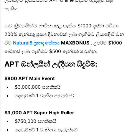
ලියාපදිංචි ක්‍රීඩකයින්ට APT Online සිදුවීම් ඇතුළත් කළ
හැකිය.
නව ක්‍රීඩකයින්ට භාවිතා කළ හැකිය $1000 දක්වා වටිනා
200% තැන්පතු ප්‍රසාද දීමනාවක් ලබා ගැනීමට ලියාපදිංචි වන
විට
Natural8 ප්‍රසාද කේතය
MAXBONUS
. උපරිම $1000
බෝනස් ලබා ගැනීමට $500 තැන්පත් කරන්න.
APT ඔන්ලයින් උද්දීපන සිදුවීම්:
$800 APT Main Event
$3,000,000 සහතිකයි
දෙසැම්බර් 1 වැනිදා පැවැත්වේ
$3,000 APT Super High Roller
$750,000 සහතිකයි
දෙසැම්බර් 1 වැනිදා ද පැවැත්වේ