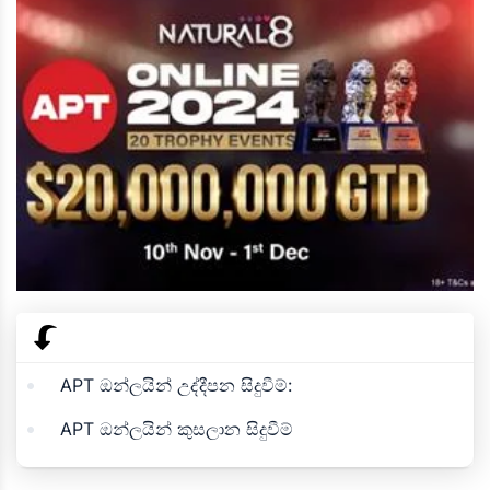
APT ඔන්ලයින් උද්දීපන සිදුවීම්:
APT ඔන්ලයින් කුසලාන සිදුවීම්