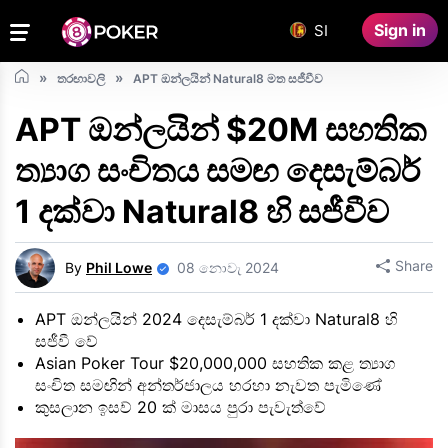
Sign in
SI
තරඟාවලි
APT ඔන්ලයින් Natural8 මත සජීවීව
APT ඔන්ලයින් $20M සහතික
ත්‍යාග සංචිතය සමඟ දෙසැම්බර්
1 දක්වා Natural8 හි සජීවීව
Share
By
Phil Lowe
08 නොවැ 2024
APT ඔන්ලයින් 2024 දෙසැම්බර් 1 දක්වා Natural8 හි
සජීවී වේ
Asian Poker Tour $20,000,000 සහතික කළ ත්‍යාග
සංචිත සමඟින් අන්තර්ජාලය හරහා නැවත පැමිණේ
කුසලාන ඉසව් 20 ක් මාසය පුරා පැවැත්වේ