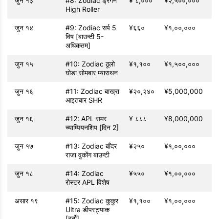
जुन १३
#8: Zodiac ड्रैगन
¥ ८,०००
¥२,५००,०००
High Roller
जुन १४
#9: Zodiac सर्प 5
¥६६०
¥१,००,०००
विष [बाउन्टी 5-
अधिकतम]
जुन १५
#10: Zodiac ठूलो
¥१,१००
¥१,५००,०००
घोडा सोमबार म्याराथन
जुन १६
#11: Zodiac बाख्रा
¥२०,२४०
¥5,000,000
आइतबार SHR
जुन १६
#12: APL समर
¥ ८८८
¥8,000,000
च्याम्पियनशिप [दिन 2]
जुन १७
#13: Zodiac बाँदर
¥२५०
¥१,००,०००
राजा वुकोंग बाउन्टी
जुन १८
#14: Zodiac
¥५५०
¥१,००,०००
रोस्टर APL विशेष
असार १९
#15: Zodiac कुकुर
¥१,१००
¥१,००,०००
Ultra डीपस्ट्याक
[टर्बो]