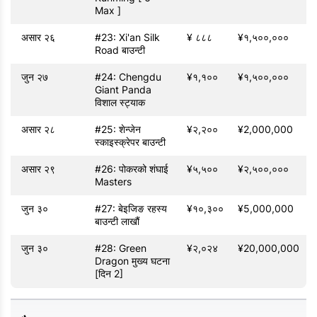
Max ]
असार २६
#23: Xi'an Silk
¥ ८८८
¥१,५००,०००
Road बाउन्टी
जुन २७
#24: Chengdu
¥१,१००
¥१,५००,०००
Giant Panda
विशाल स्ट्याक
असार २८
#25: शेन्जेन
¥२,२००
¥2,000,000
स्काइस्क्रेपर बाउन्टी
असार २९
#26: पोकरको शंघाई
¥५,५००
¥२,५००,०००
Masters
जुन ३०
#27: बेइजिङ रहस्य
¥१०,३००
¥5,000,000
बाउन्टी लाखौं
जुन ३०
#28: Green
¥२,०२४
¥20,000,000
Dragon मुख्य घटना
[दिन 2]