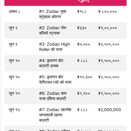
असार ८
#1: Zodiac मुसा
¥१८८
¥ ८००,०००
श्रृंखला ओपनर
जुन ९
#2: Zodiac गोरु
¥३३०
¥१,००,०००
बलियो स्ट्याक
जुन ९
#3: Zodiac High
¥५,५००
¥२,५००,०००
Roller को राजा
जुन १०
#4: ड्र्यागन बोट
¥ ८८८
¥१,५००,०००
बाउन्टी उत्सव
जुन १०
#5: ड्र्यागन बोट
¥१०,३००
¥२,५००,०००
फेस्टिवल HR को राजा
जुन ११
#6: Zodiac बाघ
¥१,१००
¥१,५००,०००
राजा एशिया बाउन्टी
जुन १२
#7: Zodiac खरगोश
¥ ८८८
¥2,000,000
भाग्यशाली रहस्य
बाउन्टी