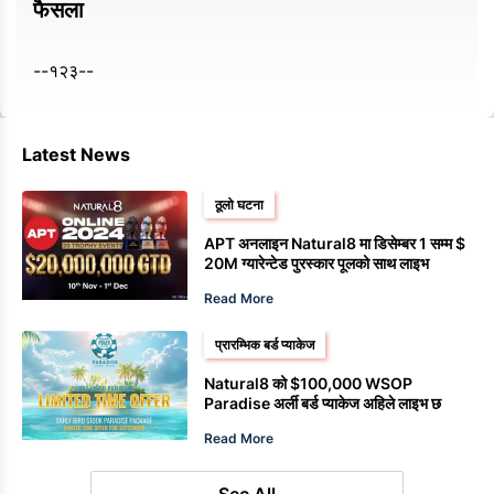
फैसला
--१२३--
Latest News
ठूलो घटना
APT अनलाइन Natural8 मा डिसेम्बर 1 सम्म $
20M ग्यारेन्टेड पुरस्कार पूलको साथ लाइभ
Read More
प्रारम्भिक बर्ड प्याकेज
Natural8 को $100,000 WSOP
Paradise अर्ली बर्ड प्याकेज अहिले लाइभ छ
Read More