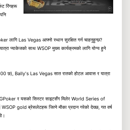
किट रिंगहरू
 पनि
 लागि Las Vegas आफ्नो स्थान सुरक्षित गर्न चाहनुहुन्छ?
्रा प्याकेजको साथ WSOP मुख्य कार्यक्रमको लागि योग्य हुने
 10,000 छ), Bally's Las Vegas सात रातको होटल आवास र यात्रा
GGPoker र यसको सिस्टर साइटसँग मिलेर World Series of
OP gold ब्रेसलेटहरू जित्ने मौका प्रदान गरेको देख्छ, गत वर्ष
यो।