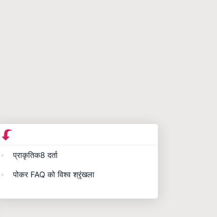
प्राकृतिक8 दर्ता
पोकर FAQ को विश्व श्रृंखला