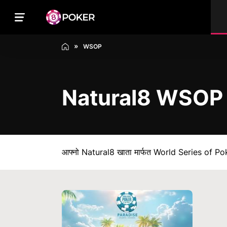
WSOP
Natural8 WSOP
आफ्नो Natural8 खाता मार्फत World Series of Poker 