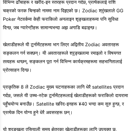
विभिन्न ढाँचाहरू र खरीद-इन स्तरहरू प्रदान गर्दछ, प्रत्येकलाई राशि
चक्रको फरक चिन्हको नाममा नाम दिइएको छ। Zodiac श्रृंखलाले GG
Poker नेटवर्कमा केही फराकिलो अनलाइन शृङ्खलाहरूमा पनि सुविधा
दिन्छ, जब ग्यारेन्टीहरू सामान्यभन्दा अझ अगाडि बढाइन्छ।
खेलाडीहरूले यी टूर्नामेंटहरूमा भाग लिएर अद्वितीय Zodiac अवतारहरू
सङ्कलन गर्न सक्छन्। यी अवतारहरूले श्रृङ्खलामा रमाइलो र विषयगत
तत्वहरू थप्छन्, सङ्कलन पूरा गर्न विभिन्न कार्यक्रमहरूमा सहभागितालाई
प्रोत्साहन दिन्छ।
प्राकृतिक 8 ले Zodiac मुख्य घटनाहरूका लागि धेरै satellites प्रदान
गर्दछ, जसले यी उच्च-स्टेक टूर्नामेंटहरूलाई खेलाडीहरूको फराकिलो दायरामा
पहुँचयोग्य बनाउँछ। Satellite खरिद-इनहरू ¥40 भन्दा कम सुरु हुन्छ, र
प्रत्येक दिन योग्य हुने धेरै अवसरहरू छन्।
यो श्रृङ्खला एसियाली समय क्षेत्रका खेलाडीहरूका लागि उपयुक्त छ,