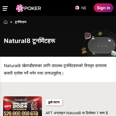
Sign in
NE
टूर्नामेंटहरू
Natural8 टूर्नामेंटहरू
Natural8 खेलाडीहरूका लागि उपलब्ध टूर्नामेंटहरूको विस्तृत दायरामा
कसरी प्रवेश गर्ने भनेर पत्ता लगाउनुहोस्।
ठूलो घटना
APT अनलाइन Natural8 मा डिसेम्बर 1 सम्म $