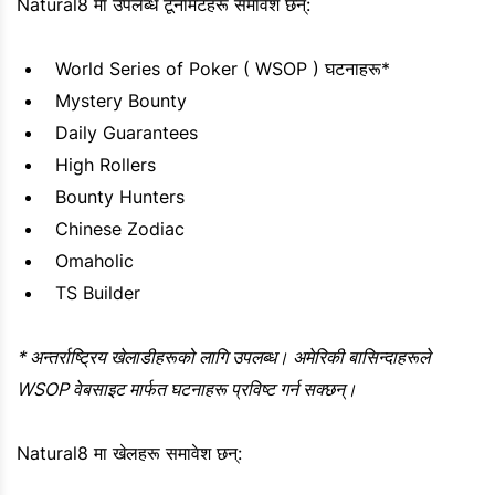
Natural8 मा उपलब्ध टूर्नामेंटहरू समावेश छन्:
World Series of Poker ( WSOP ) घटनाहरू*
Mystery Bounty
Daily Guarantees
High Rollers
Bounty Hunters
Chinese Zodiac
Omaholic
TS Builder
* अन्तर्राष्ट्रिय खेलाडीहरूको लागि उपलब्ध। अमेरिकी बासिन्दाहरूले
WSOP वेबसाइट मार्फत घटनाहरू प्रविष्ट गर्न सक्छन्।
Natural8 मा खेलहरू समावेश छन्: