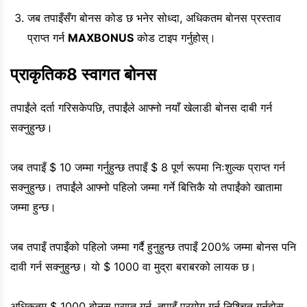
जब तपाइँसँग बोनस कोड छ भनेर सोध्दा, अधिकतम बोनस प्रस्ताव
प्राप्त गर्न
MAXBONUS
कोड टाइप गर्नुहोस्।
प्राकृतिक8 स्वागत बोनस
तपाईंले दर्ता गरिसकेपछि, तपाईंले आफ्नो नयाँ खेलाडी बोनस दाबी गर्न
सक्नुहुन्छ।
जब तपाइँ $ 10 जम्मा गर्नुहुन्छ तपाइँ $ 8 पूर्ण रूपमा निःशुल्क प्राप्त गर्न
सक्नुहुन्छ। तपाईंले आफ्नो पहिलो जम्मा गर्ने बित्तिकै यो तपाईंको खातामा
जम्मा हुन्छ।
जब तपाइँ तपाइँको पहिलो जम्मा गर्दै हुनुहुन्छ तपाइँ 200% जम्मा बोनस पनि
दावी गर्न सक्नुहुन्छ। यो $ 1000 वा मुद्रा बराबरको लायक छ।
अधिकतम $ 1000 बोनस प्राप्त गर्न, तपाइँ प्रयोग गर्न निश्चित गर्नुहोस्