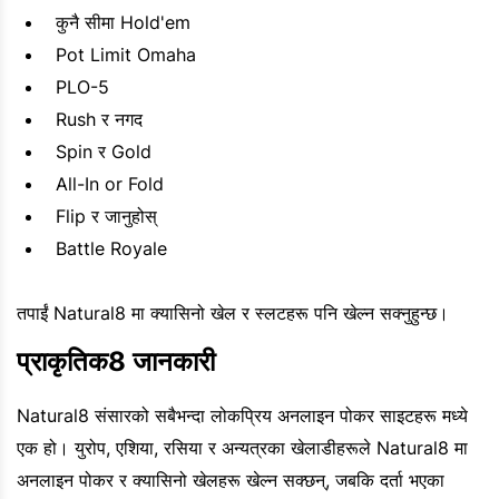
कुनै सीमा Hold'em
Pot Limit Omaha
PLO-5
Rush र नगद
Spin र Gold
All-In or Fold
Flip र जानुहोस्
Battle Royale
तपाईं Natural8 मा क्यासिनो खेल र स्लटहरू पनि खेल्न सक्नुहुन्छ।
प्राकृतिक8 जानकारी
Natural8 संसारको सबैभन्दा लोकप्रिय अनलाइन पोकर साइटहरू मध्ये
एक हो। युरोप, एशिया, रसिया र अन्यत्रका खेलाडीहरूले Natural8 मा
अनलाइन पोकर र क्यासिनो खेलहरू खेल्न सक्छन्, जबकि दर्ता भएका