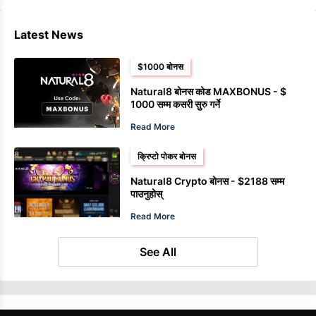
Latest News
$1000 बोनस
Natural8 बोनस कोड MAXBONUS - $
1000 सम्म कसरी सुरु गर्ने
Read More
क्रिप्टो पोकर बोनस
Natural8 Crypto बोनस - $2188 सम्म
पाउनुहोस्
Read More
See All