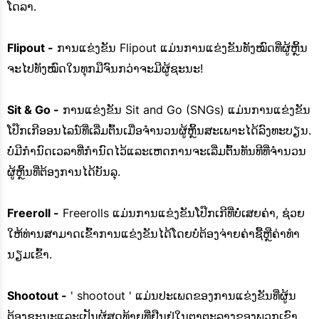
ໂດລາ.
Flipout -
ການແຂ່ງຂັນ Flipout ແມ່ນການແຂ່ງຂັນທັງໝົດທີ່ຜູ້ຫຼິ້ນ
ຈະໄປທັງໝົດໃນທຸກມືຈົນກວ່າຈະມີຜູ້ຊະນະ!
Sit & Go -
ການແຂ່ງຂັນ Sit and Go (SNGs) ແມ່ນການແຂ່ງຂັນ
ໂປ໊ກເກີອອນໄລນ໌ທີ່ເລີ່ມຕົ້ນເມື່ອຈໍານວນຜູ້ຫຼິ້ນສະເພາະໄດ້ລົງທະບຽນ.
ບໍ່ມີກໍານົດເວລາທີ່ກໍານົດໄວ້ແລະເຫດການຈະເລີ່ມຕົ້ນທັນທີທີ່ຈໍານວນ
ຜູ້ຫຼິ້ນທີ່ຕ້ອງການໄດ້ບັນລຸ.
Freeroll -
Freerolls ແມ່ນການແຂ່ງຂັນໂປ໊ກເກີທີ່ບໍ່ເສຍຄ່າ, ຊ່ວຍ
ໃຫ້ທ່ານສາມາດເຂົ້າການແຂ່ງຂັນໄດ້ໂດຍບໍ່ຕ້ອງຈ່າຍຄ່າຊື້ຫຼືຄ່າທໍາ
ນຽມເຂົ້າ.
Shootout -
' shootout ' ແມ່ນປະເພດຂອງການແຂ່ງຂັນທີ່ຜູ້ນ
ຕ້ອງຊະນະແລະເປັນຜູ້ສຸດທ້າຍທີ່ຢືນຢູ່ໃນຕາຕະລາງຂອງພວກເຂົາ