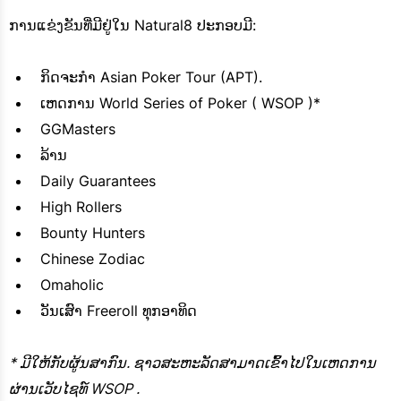
ການແຂ່ງຂັນທີ່ມີຢູ່ໃນ Natural8 ປະກອບມີ:
ກິດຈະກຳ Asian Poker Tour (APT).
ເຫດການ World Series of Poker ( WSOP )*
GGMasters
ລ້ານ
Daily Guarantees
High Rollers
Bounty Hunters
Chinese Zodiac
Omaholic
ວັນເສົາ Freeroll ທຸກອາທິດ
* ມີ​ໃຫ້​ກັບ​ຜູ້ນ​ສາ​ກົນ​. ຊາວສະຫະລັດສາມາດເຂົ້າໄປໃນເຫດການ
ຜ່ານເວັບໄຊທ໌ WSOP .