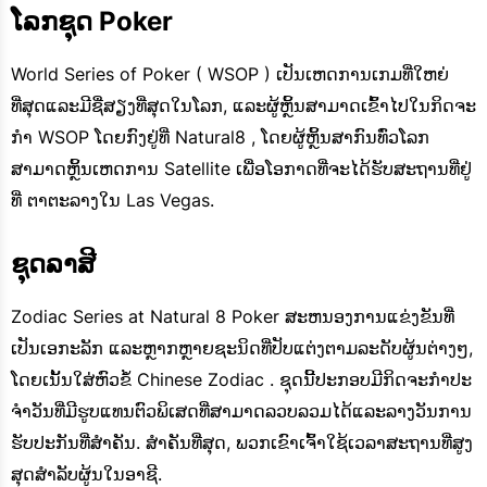
ໂລກຊຸດ Poker
World Series of Poker ( WSOP ) ເປັນເຫດການເກມທີ່ໃຫຍ່
ທີ່ສຸດແລະມີຊື່ສຽງທີ່ສຸດໃນໂລກ, ແລະຜູ້ຫຼິ້ນສາມາດເຂົ້າໄປໃນກິດຈະ
ກໍາ WSOP ໂດຍກົງຢູ່ທີ່ Natural8 , ໂດຍຜູ້ຫຼິ້ນສາກົນທົ່ວໂລກ
ສາມາດຫຼິ້ນເຫດການ Satellite ເພື່ອໂອກາດທີ່ຈະໄດ້ຮັບສະຖານທີ່ຢູ່
ທີ່ ຕາຕະລາງໃນ Las Vegas.
ຊຸດລາສີ
Zodiac Series at Natural 8 Poker ສະຫນອງການແຂ່ງຂັນທີ່
ເປັນເອກະລັກ ແລະຫຼາກຫຼາຍຊະນິດທີ່ປັບແຕ່ງຕາມລະດັບຜູ້ນຕ່າງໆ,
ໂດຍເນັ້ນໃສ່ຫົວຂໍ້ Chinese Zodiac . ຊຸດນີ້ປະກອບມີກິດຈະກໍາປະ
ຈໍາວັນທີ່ມີຮູບແທນຕົວພິເສດທີ່ສາມາດລວບລວມໄດ້ແລະລາງວັນການ
ຮັບປະກັນທີ່ສໍາຄັນ. ສໍາຄັນທີ່ສຸດ, ພວກເຂົາເຈົ້າໃຊ້ເວລາສະຖານທີ່ສູງ
ສຸດສໍາລັບຜູ້ນໃນອາຊີ.