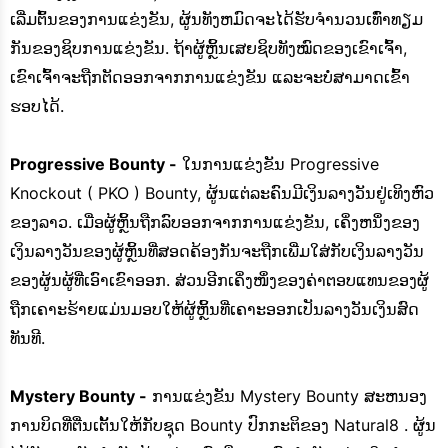
ເລີ່ມຕົ້ນຂອງການແຂ່ງຂັນ, ຜູ້ນທັງຫມົດຈະໄດ້ຮັບຈໍານວນເທົ່າທຽມ
ກັນຂອງຊິບການແຂ່ງຂັນ. ຖ້າຜູ້ຫຼິ້ນເສຍຊິບທັງໝົດຂອງເຂົາເຈົ້າ,
ເຂົາເຈົ້າຈະຖືກຕັດອອກຈາກການແຂ່ງຂັນ ແລະຈະບໍ່ສາມາດເຂົ້າ
ຮອບໄດ້.
Progressive Bounty -
ໃນການແຂ່ງຂັນ Progressive
Knockout ( PKO ) Bounty, ຜູ້ນແຕ່ລະຄົນມີເງິນລາງວັນຢູ່ເທິງຫົວ
ຂອງລາວ. ເມື່ອຜູ້ຫຼິ້ນຖືກລົບອອກຈາກການແຂ່ງຂັນ, ເຄິ່ງຫນຶ່ງຂອງ
ເງິນລາງວັນຂອງຜູ້ຫຼິ້ນທີ່ສອດຄ້ອງກັນຈະຖືກເພີ່ມໃສ່ກັບເງິນລາງວັນ
ຂອງຜູ້ນຜູ້ທີ່ເອົາເຂົາອອກ. ສ່ວນອີກເຄິ່ງໜຶ່ງຂອງຄ່າຕອບແທນຂອງຜູ້
ຖືກເຄາະຮ້າຍແມ່ນມອບໃຫ້ຜູ້ຫຼິ້ນທີ່ເຄາະອອກເປັນລາງວັນເງິນສົດ
ທັນທີ.
Mystery Bounty -
ການແຂ່ງຂັນ Mystery Bounty ສະຫນອງ
ການບິດທີ່ຕື່ນເຕັ້ນໃຫ້ກັບຊຸດ Bounty ປົກກະຕິຂອງ Natural8 . ຜູ້ນ