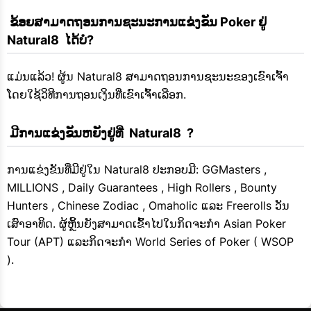
 ຂ້ອຍສາມາດຖອນການຊະນະການແຂ່ງຂັນ Poker ຢູ່  
Natural8  ໄດ້ບໍ?
ແມ່ນແລ້ວ! ຜູ້ນ Natural8 ສາມາດຖອນການຊະນະຂອງເຂົາເຈົ້າ
ໂດຍໃຊ້ວິທີການຖອນເງິນທີ່ເຂົາເຈົ້າເລືອກ.
 ມີການແຂ່ງຂັນຫຍັງຢູ່ທີ່  Natural8  ?
ການແຂ່ງຂັນທີ່ມີຢູ່ໃນ Natural8 ປະກອບມີ: GGMasters ,
MILLIONS , Daily Guarantees , High Rollers , Bounty
Hunters , Chinese Zodiac , Omaholic ແລະ Freerolls ວັນ
ເສົາອາທິດ. ຜູ້ຫຼິ້ນຍັງສາມາດເຂົ້າໄປໃນກິດຈະກໍາ Asian Poker
Tour (APT) ແລະກິດຈະກໍາ World Series of Poker ( WSOP
).