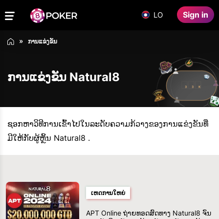
Sign in
LO
ການແຂ່ງຂັນ
ການແຂ່ງຂັນ Natural8
ຊອກຫາວິທີການເຂົ້າໄປໃນລະດັບຄວາມກ້ວາງຂອງການແຂ່ງຂັນທີ່
ມີໃຫ້ກັບຜູ້ຫຼິ້ນ Natural8 .
ເຫດການໃຫຍ່
APT Online ຖ່າຍທອດສົດທາງ Natural8 ຈົນ