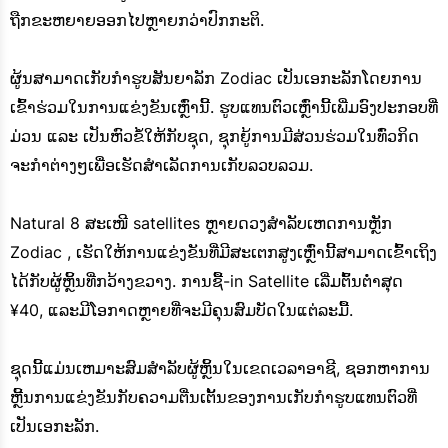
ຖືກຂະຫຍາຍອອກໄປຫຼາຍກວ່າປົກກະຕິ.
ຜູ້ນສາມາດເກັບກໍາຮູບສັນຍາລັກ Zodiac ເປັນເອກະລັກໂດຍການ
ເຂົ້າຮ່ວມໃນການແຂ່ງຂັນເຫຼົ່ານີ້. ຮູບແທນຕົວເຫຼົ່ານີ້ເພີ່ມອົງປະກອບທີ່
ມ່ວນ ແລະ ເປັນຫົວຂໍ້ໃຫ້ກັບຊຸດ, ຊຸກຍູ້ການມີສ່ວນຮ່ວມໃນທົ່ວກິດ
ຈະກໍາຕ່າງໆເພື່ອເຮັດສໍາເລັດການເກັບລວບລວມ.
Natural 8 ສະເໜີ satellites ຫຼາຍດວງສຳລັບເຫດການຫຼັກ
Zodiac , ເຮັດໃຫ້ການແຂ່ງຂັນທີ່ມີສະເຕກສູງເຫຼົ່ານີ້ສາມາດເຂົ້າເຖິງ
ໄດ້ກັບຜູ້ຫຼິ້ນທີ່ກວ້າງຂວາງ. ການຊື້-in Satellite ເລີ່ມຕົ້ນຕໍ່າສຸດ
¥40, ແລະມີໂອກາດຫຼາຍທີ່ຈະມີຄຸນສົມບັດໃນແຕ່ລະມື້.
ຊຸດນີ້ແມ່ນເຫມາະສົມສໍາລັບຜູ້ຫຼິ້ນໃນເຂດເວລາອາຊີ, ຊອກຫາການ
ຫຼີ້ນການແຂ່ງຂັນກັບຄວາມຕື່ນເຕັ້ນຂອງການເກັບກໍາຮູບແທນຕົວທີ່
ເປັນເອກະລັກ.