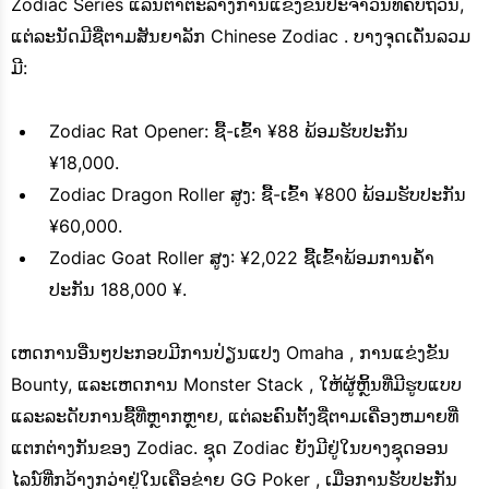
Zodiac Series ແລ່ນຕາຕະລາງການແຂ່ງຂັນປະຈໍາວັນທີ່ຄົບຖ້ວນ,
ແຕ່ລະນັດມີຊື່ຕາມສັນຍາລັກ Chinese Zodiac . ບາງຈຸດເດັ່ນລວມ
ມີ:
Zodiac Rat Opener: ຊື້-ເຂົ້າ ¥88 ພ້ອມຮັບປະກັນ
¥18,000.
Zodiac Dragon Roller ສູງ: ຊື້-ເຂົ້າ ¥800 ພ້ອມຮັບປະກັນ
¥60,000.
Zodiac Goat Roller ສູງ: ¥2,022 ຊື້ເຂົ້າພ້ອມການຄໍ້າ
ປະກັນ 188,000 ¥.
ເຫດການອື່ນໆປະກອບມີການປ່ຽນແປງ Omaha , ການແຂ່ງຂັນ
Bounty, ແລະເຫດການ Monster Stack , ໃຫ້ຜູ້ຫຼິ້ນທີ່ມີຮູບແບບ
ແລະລະດັບການຊື້ທີ່ຫຼາກຫຼາຍ, ແຕ່ລະຄົນຕັ້ງຊື່ຕາມເຄື່ອງຫມາຍທີ່
ແຕກຕ່າງກັນຂອງ Zodiac. ຊຸດ Zodiac ຍັງມີຢູ່ໃນບາງຊຸດອອນ
ໄລນ໌ທີ່ກວ້າງກວ່າຢູ່ໃນເຄືອຂ່າຍ GG Poker , ເມື່ອການຮັບປະກັນ