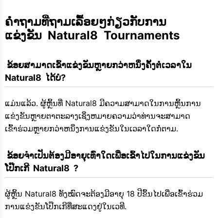
ຄຳຖາມທີ່ຖາມເລື້ອຍໆກ່ຽວກັບການ
ແຂ່ງຂັນ  Natural8  Tournaments
 ຂ້ອຍສາມາດເຂົ້າແຂ່ງຂັນຫຼາຍກວ່າຫນຶ່ງຄັ້ງຕໍ່ເວລາໃນ  
Natural8  ໄດ້ບໍ?
ແມ່ນແລ້ວ. ຜູ້ຫຼິ້ນທີ່ Natural8 ມີຄວາມສາມາດໃນການຫຼິ້ນການ
ແຂ່ງຂັນຫຼາຍຕາຕະລາງເຊິ່ງຫມາຍຄວາມວ່າທ່ານຈະສາມາດ
ເຂົ້າຮ່ວມຫຼາຍກວ່າຫນຶ່ງການແຂ່ງຂັນໃນເວລາໃດກໍ່ຕາມ.
 ຂ້ອຍຈໍາເປັນຕ້ອງມີອາຍຸເທົ່າໃດເພື່ອເຂົ້າໄປໃນການແຂ່ງຂັນ
ໂປ໊ກເກີ  Natural8  ?
ຜູ້ຫຼິ້ນ Natural8 ທັງໝົດຈະຕ້ອງມີອາຍຸ 18 ປີຂຶ້ນໄປເພື່ອເຂົ້າຮ່ວມ
ການແຂ່ງຂັນໂປ໊ກເກີທີ່ສະແດງຢູ່ໃນເວທີ.