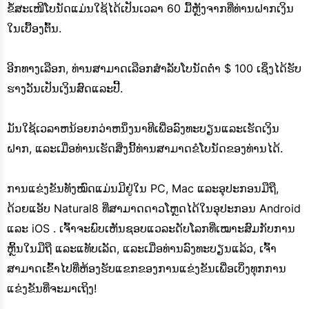
ຂໍ້ສະເໜີໂບນັດແມ່ນໃຊ້ໄດ້ເປັນເວລາ 60 ມື້ຫຼັງຈາກທີ່ທ່ານຝາກເງິນ
ໃນເບື້ອງຕົ້ນ.
ອີກທາງເລືອກ, ທ່ານສາມາດເລືອກສໍາລັບໂບນັດຕ່ໍາ $ 100 ເຊິ່ງໄດ້ຮັບ
ຮາງວັນເປັນເງິນສົດແລະປີ້.
ມັນໃຊ້ເວລາຫນ້ອຍກວ່າຫນຶ່ງນາທີເພື່ອລົງທະບຽນແລະເຮັດເງິນ
ຝາກ, ແລະເມື່ອທ່ານເຮັດສິ່ງນີ້ທ່ານສາມາດຂໍໂບນັດຂອງທ່ານໄດ້.
ການແຂ່ງຂັນທັງໝົດແມ່ນມີຢູ່ໃນ PC, Mac ແລະອຸປະກອນມືຖື,
ດ້ວຍແອັບ Natural8 ທີ່ສາມາດດາວໂຫຼດໄດ້ໃນອຸປະກອນ Android
ແລະ iOS . ເຈົ້າຈະພົບເຫັນຊອບແວລະດັບໂລກທີ່ເໝາະສົມກັບການ
ຫຼິ້ນໃນມືຖື ແລະແທັບເລັດ, ແລະເມື່ອທ່ານລົງທະບຽນແລ້ວ, ເຈົ້າ
ສາມາດເຂົ້າໄປທີ່ຫ້ອງຮັບແຂກຂອງການແຂ່ງຂັນເພື່ອເບິ່ງທຸກການ
ແຂ່ງຂັນທີ່ຈະມາເຖິງ!