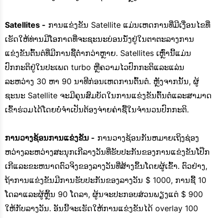
Satellites -
ການແຂ່ງຂັນ Satellite ແມ່ນເຫດການທີ່ມີເງື່ອນໄຂທີ່
ເຮັດໃຫ້ທ່ານມີໂອກາດທີ່ຈະຊະນະບ່ອນນັ່ງຢູ່ໃນຕາຕະລາງການ
ແຂ່ງຂັນຕົ້ນຕໍທີ່ມີການຊື້ຕ່ໍາກວ່າຫຼາຍ. Satellites ເຫຼົ່ານີ້ແມ່ນ
ປົກກະຕິຢູ່ໃນປະເພດ turbo ຫຼືຄວາມໄວປົກກະຕິແລະແລ່ນ
ລະຫວ່າງ 30 ຫາ 90 ນາທີກ່ອນເຫດການຕົ້ນຕໍ. ຫຼັງຈາກນັ້ນ, ຜູ້
ຊະນະ Satellite ຈະມີຄຸນສົມບັດໃນການແຂ່ງຂັນຕົ້ນຕໍແລະສາມາດ
ເຂົ້າຮ່ວມໄດ້ໂດຍບໍ່ຈໍາເປັນຕ້ອງຈ່າຍຄ່າຊື້ໃນຈໍານວນປົກກະຕິ.
ການວາງຊ້ອນການແຂ່ງຂັນ -
ການວາງຊ້ອນກັນຫມາຍເຖິງຊ່ອງ
ຫວ່າງລະຫວ່າງສະນຸກເກີລາງວັນທີ່ຮັບປະກັນຂອງການແຂ່ງຂັນໂປ໊ກ
ເກີແລະຂະຫນາດຕົວຈິງຂອງລາງວັນທີ່ສ້າງຂຶ້ນໂດຍຜູ້ເຂົ້າ. ຕົວຢ່າງ,
ຖ້າການແຂ່ງຂັນມີການຮັບປະກັນຂອງລາງວັນ $ 1000, ການຊື້ 10
ໂດລາແລະຜູ້ຫຼິ້ນ 90 ໂດລາ, ຜູ້ນຈະປະກອບສ່ວນພຽງແຕ່ $ 900
ໃຫ້ກັບລາງວັນ. ອັນນີ້ຈະເຮັດໃຫ້ການແຂ່ງຂັນໄດ້ overlay 100