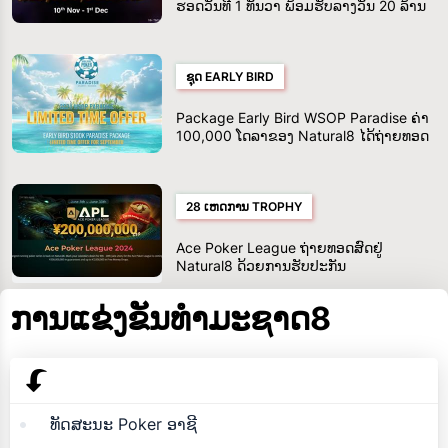
ຮອດວັນທີ 1 ທັນວາ ພ້ອມຮັບລາງວັນ 20 ລ້ານ
ໂດລາສະຫະລັດ
ຊຸດ EARLY BIRD
Package Early Bird WSOP Paradise ຄ່າ
100,000 ໂດລາຂອງ Natural8 ໄດ້ຖ່າຍທອດ
ສົດແລ້ວ
28 ເຫດການ TROPHY
Ace Poker League ຖ່າຍທອດສົດຢູ່
Natural8 ດ້ວຍການຮັບປະກັນ
¥200,000,000
ການແຂ່ງຂັນທໍາມະຊາດ8
ທັດສະນະ Poker ອາຊີ