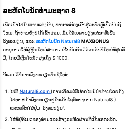
ລະຫັດໂບນັດທໍາມະຊາດ 8
ເພື່ອເຂົ້າໄປໃນການແຂ່ງຂັນ, ທ່ານຈະຕ້ອງເຂົ້າສູ່ລະບົບຫຼືເປີດບັນຊີ
ໃຫມ່. ຖ້າທ່ານຍັງບໍ່ໄດ້ເຂົ້າຮ່ວມ, ມັນໃຊ້ເວລາພຽງແຕ່ນາທີເພື່ອ
ລົງທະບຽນ, ແລະ
ລະຫັດໂບນັດ Natural8
MAXBONUS
ອະນຸຍາດໃຫ້ຜູ້ຫຼິ້ນໃຫມ່ສາມາດຂໍໂບນັດຍິນດີຕ້ອນຮັບທີ່ໃຫຍ່ທີ່ສຸດທີ່
ມີ, ໂດຍມີເງິນໂບນັດສູງເຖິງ $ 1000.
ນີ້ແມ່ນວິທີການລົງທະບຽນບັນຊີໃໝ່:
ໄປທີ່
Natural8.com
(ການເຊື່ອມຕໍ່ທີ່ປອດໄພນີ້ນໍາທ່ານໂດຍກົງ
ໄປຫາຫນ້າລົງທະບຽນຢູ່ໃນເວັບໄຊທ໌ທາງການ Natural8 )
ແລະຄລິກໃສ່ປຸ່ມ 'ລົງທະບຽນ'.
ໃສ່ທີ່ຢູ່ອີເມວຂອງທ່ານແລະສ້າງລະຫັດຜ່ານທີ່ເປັນເອກະລັກ.