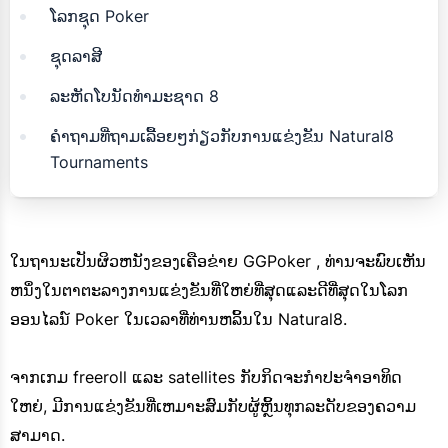
ໂລກຊຸດ Poker
ຊຸດລາສີ
ລະຫັດໂບນັດທໍາມະຊາດ 8
ຄຳຖາມທີ່ຖາມເລື້ອຍໆກ່ຽວກັບການແຂ່ງຂັນ Natural8
Tournaments
ໃນຖານະເປັນຜິວຫນັງຂອງເຄືອຂ່າຍ GGPoker , ທ່ານຈະພົບເຫັນ
ຫນຶ່ງໃນຕາຕະລາງການແຂ່ງຂັນທີ່ໃຫຍ່ທີ່ສຸດແລະດີທີ່ສຸດໃນໂລກ
ອອນໄລນ໌ Poker ໃນເວລາທີ່ທ່ານຫລິ້ນໃນ Natural8.
ຈາກເກມ freeroll ແລະ satellites ກັບກິດຈະກໍາປະຈໍາອາທິດ
ໃຫຍ່, ມີການແຂ່ງຂັນທີ່ເຫມາະສົມກັບຜູ້ຫຼິ້ນທຸກລະດັບຂອງຄວາມ
ສາມາດ.