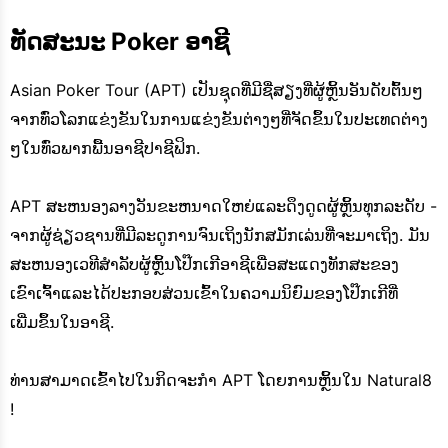
ທັດສະນະ Poker ອາຊີ
Asian Poker Tour (APT) ເປັນຊຸດທີ່ມີຊື່ສຽງທີ່ຜູ້ຫຼິ້ນອັນດັບຕົ້ນໆ
ຈາກທົ່ວໂລກແຂ່ງຂັນໃນການແຂ່ງຂັນຕ່າງໆທີ່ຈັດຂຶ້ນໃນປະເທດຕ່າງ
ໆໃນທົ່ວພາກພື້ນອາຊີປາຊີຟິກ.
APT ສະຫນອງລາງວັນຂະຫນາດໃຫຍ່ແລະດຶງດູດຜູ້ຫຼິ້ນທຸກລະດັບ -
ຈາກຜູ້ຊ່ຽວຊານທີ່ມີລະດູການຈົນເຖິງນັກສມັກເລ່ນທີ່ຈະມາເຖິງ. ມັນ
ສະຫນອງເວທີສໍາລັບຜູ້ຫຼິ້ນໂປ໊ກເກີອາຊີເພື່ອສະແດງທັກສະຂອງ
ເຂົາເຈົ້າແລະໄດ້ປະກອບສ່ວນເຂົ້າໃນຄວາມນິຍົມຂອງໂປ໊ກເກີທີ່
ເພີ່ມຂຶ້ນໃນອາຊີ.
ທ່ານ​ສາ​ມາດ​ເຂົ້າ​ໄປ​ໃນ​ກິດ​ຈະ​ກໍາ APT ໂດຍ​ການ​ຫຼິ້ນ​ໃນ Natural8
!