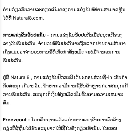
ອ່ານກ່ຽວກັບລາຍລະອຽດເຕັມຂອງການແຂ່ງຂັນທີ່ທ່ານສາມາດຫຼິ້ນ
ໄດ້ທີ່ Natural8.com.
ການແຂ່ງຂັນຮັບປະກັນ -
ການແຂ່ງຂັນຮັບປະກັນມີສະນຸກເກີຂອງ
ລາງວັນຮັບປະກັນ. ຈໍານວນທີ່ຮັບປະກັນຈະຖືກແຈກຢາຍຕາມສັນຍາ
ເຖິງແມ່ນວ່າຈໍານວນການຊື້ທີ່ເກັບກໍາທັງຫມົດຈະບໍ່ມີຈໍານວນການ
ຮັບປະກັນ.
ຢູ່ທີ່ Natural8 , ການແຂ່ງຂັນປົກກະຕິໄດ້ປະກອບສ່ວນຊື້-in ເກັບກໍາ
ກັບສະນຸກເກີລາງວັນ. ຖ້າ​ຫາກ​ວ່າ​ມີ​ການ​ຊື້​ສິນ​ຄ້າ​ຫຼາຍ​ກ​່​ວາ​ສະ​ນຸກ​ເກີ​
ການ​ຮັບ​ປະ​ກັນ, ສະ​ນຸກ​ເກີ​ເງິນ​ທັງ​ຫມົດ​ເພີ່ມ​ຂຶ້ນ​ຕາມ​ຄວາມ​ເຫມາະ​
ສົມ.
Freezeout -
ໂດຍພື້ນຖານແລ້ວແມ່ນການແຂ່ງຂັນການລົບລ້າງ
ດຽວທີ່ຜູ້ຫຼິ້ນໄດ້ຮັບອະນຸຍາດໃຫ້ຊື້ໃນຄັ້ງດຽວເທົ່ານັ້ນ. ໃນຕອນ