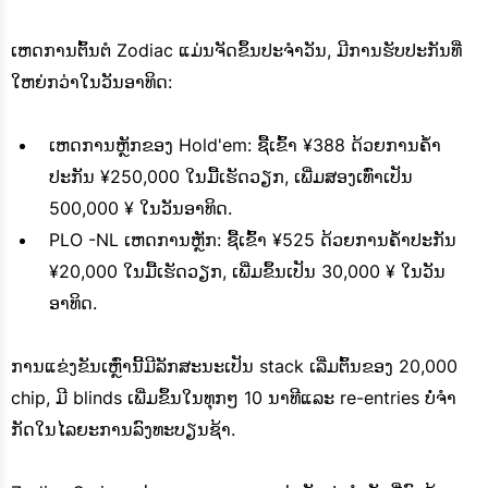
ເຫດການຕົ້ນຕໍ Zodiac ແມ່ນຈັດຂຶ້ນປະຈໍາວັນ, ມີການຮັບປະກັນທີ່
ໃຫຍ່ກວ່າໃນວັນອາທິດ:
ເຫດການຫຼັກຂອງ Hold'em: ຊື້ເຂົ້າ ¥388 ດ້ວຍການຄໍ້າ
ປະກັນ ¥250,000 ໃນມື້ເຮັດວຽກ, ເພີ່ມສອງເທົ່າເປັນ
500,000 ¥ ໃນວັນອາທິດ.
PLO -NL ເຫດການຫຼັກ: ຊື້ເຂົ້າ ¥525 ດ້ວຍການຄໍ້າປະກັນ
¥20,000 ໃນມື້ເຮັດວຽກ, ເພີ່ມຂຶ້ນເປັນ 30,000 ¥ ໃນວັນ
ອາທິດ.
ການແຂ່ງຂັນເຫຼົ່ານີ້ມີລັກສະນະເປັນ stack ເລີ່ມຕົ້ນຂອງ 20,000
chip, ມີ blinds ເພີ່ມຂຶ້ນໃນທຸກໆ 10 ນາທີແລະ re-entries ບໍ່ຈໍາ
ກັດໃນໄລຍະການລົງທະບຽນຊ້າ.