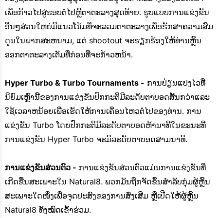
ເພື່ອກ້າວໄປສູ່ຮອບຕໍ່ໄປຫຼືຕາຕະລາງສຸດທ້າຍ. ຮູບ​ແບບ​ການ​ແຂ່ງ​ຂັນ​
ອື່ນໆ​ສ່ວນ​ໃຫຍ່​ມີ​ແນວ​ໂນ້ມ​ທີ່​ຈະ​ລວມ​ຕາ​ຕະ​ລາງ​ເພື່ອ​ຮັກ​ສາ​ຄວາມ​ສົມ​
ດູນ​ໃນ​ພາກ​ສະ​ຫນາມ​, ແຕ່ shootout ​ຈະ​ຮຽກ​ຮ້ອງ​ໃຫ້​ທ່ານ​ຫຼິ້ນ​
ອອກ​ຕາ​ຕະ​ລາງ​ເຕັມ​ທີ່​ກ່ອນ​ທີ່​ຈະ​ກ້າວ​ຫນ້າ​.
Hyper Turbo & Turbo Tournaments -
ການປ່ຽນແປງໄວທີ່
ນິຍົມເຫຼົ່ານີ້ຂອງການແຂ່ງຂັນປົກກະຕິມີລະດັບຕາບອດສັ້ນກວ່າແລະ
ໃຊ້ເວລາຫນ້ອຍເພື່ອເຮັດໃຫ້ການເຄື່ອນໄຫວຕໍ່ໄປຂອງທ່ານ. ການ
ແຂ່ງຂັນ Turbo ໂດຍປົກກະຕິມີລະດັບຕາບອດຫ້ານາທີໃນຂະນະທີ່
ການແຂ່ງຂັນ Hyper Turbo ຈະມີລະດັບຕາບອດສາມນາທີ.
ການແຂ່ງຂັນສ່ວນຕົວ -
ການແຂ່ງຂັນສ່ວນຕົວແມ່ນການແຂ່ງຂັນທີ່
ເກີດຂື້ນສະເພາະໃນ Natural8. ພວກມັນຖືກຈັດຂຶ້ນສຳລັບກຸ່ມຜູ້ຫຼິ້ນ
ສະເພາະໃດໜຶ່ງເພື່ອຈຸດປະສົງຂອງການສົ່ງເສີມ ຫຼືເປີດໃຫ້ຜູ້ຫຼິ້ນ
Natural8 ທັງໝົດເຂົ້າຮ່ວມ.