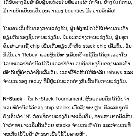
ໄດ້ຮັບລາງວັນສໍາລັບຜູ້ນແຕ່ລະຄົນທີ່ພວກເຂົາກໍາຈັດ. ຢ່າງໃດກໍຕາມ,
ມີການບິດເບືອນເປັນມູນຄ່າຂອງ bounties ມີຄວາມລຶກລັບ!
ໃນຕອນເລີ່ມຕົ້ນຂອງການແຂ່ງຂັນ, ຜູ້ນທັງຫມົດໄດ້ຮັບຈໍານວນເທົ່າ
ທຽມກັນຂອງຊິບການແຂ່ງຂັນ. ໃນລະຫວ່າງການແຂ່ງຂັນ, ຜູ້ນທຸກ
ຄົນສາມາດຊື້ chip ເພີ່ມເຕີມທຽບເທົ່າກັບ stack chip ເລີ່ມຕົ້ນ. ອັນ
ນີ້ເອີ້ນວ່າ 'Rebuy' ແລະຜູ້ນມີທາງເລືອກທີ່ຈະຊື້ຄືນໄດ້ທຸກເວລາໃນ
ໄລຍະເວລາທີ່ກໍານົດໄວ້ໃນເວລາທີ່ຈໍານວນຊິບປະຈຸບັນຂອງພວກເຂົາ
ເທົ່າກັບຫຼືຕ່ໍາກວ່າຊິບເລີ່ມຕົ້ນ. ເວລາທີ່ຈັດສັນໃຫ້ສໍາລັບ rebuys ແລະ
ຈໍານວນຂອງ rebuy ທີ່ມີຢູ່ແມ່ນແຕກຕ່າງກັນຂຶ້ນກັບການແຂ່ງຂັນ.
N-Stack -
ໃນ N-Stack Tournament, ຜູ້ນແຕ່ລະຄົນໄດ້ຮັບຈໍາ
ນວນທີ່ກໍານົດໄວ້ຂອງ chip stacks ເມື່ອລົງທະບຽນ. ຕົວເລກຊຸດນີ້
ຍັງເອີ້ນວ່າ 'N'. ກ່ອນທີ່ການແຂ່ງຂັນຈະເລີ່ມຂຶ້ນ, ທ່ານສາມາດຕັດສິນ
ໃຈວ່າທ່ານຈະເລີ່ມຕົ້ນດ້ວຍ stacks ຈໍານວນເທົ່າໃດ ແລະຈໍານວນທີ່
ຈະເກັບໄວ້ໃນຄັງສຳຮອງເພື່ອໃຊ້ໃນພາຍຫຼັງ.