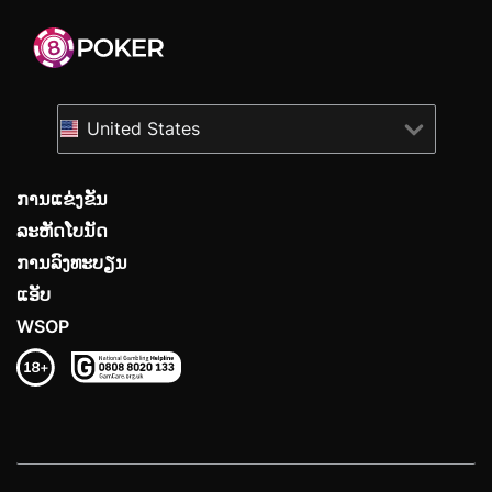
United States
ການແຂ່ງຂັນ
ລະຫັດໂບນັດ
ການລົງທະບຽນ
ແອັບ
WSOP