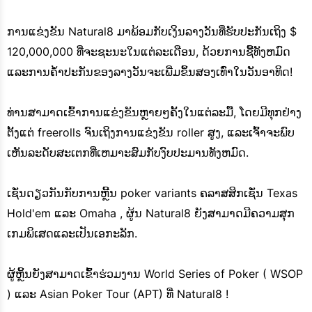
ການແຂ່ງຂັນ Natural8 ມາພ້ອມກັບເງິນລາງວັນທີ່ຮັບປະກັນເຖິງ $
120,000,000 ທີ່ຈະຊະນະໃນແຕ່ລະເດືອນ, ດ້ວຍການຊື້ທັງຫມົດ
ແລະການຄໍ້າປະກັນຂອງລາງວັນຈະເພີ່ມຂຶ້ນສອງເທົ່າໃນວັນອາທິດ!
ທ່ານສາມາດເຂົ້າການແຂ່ງຂັນຫຼາຍໆຄັ້ງໃນແຕ່ລະມື້, ໂດຍມີທຸກຢ່າງ
ຕັ້ງແຕ່ freerolls ຈົນເຖິງການແຂ່ງຂັນ roller ສູງ, ແລະເຈົ້າຈະພົບ
ເຫັນລະດັບສະເຕກທີ່ເຫມາະສົມກັບງົບປະມານທັງຫມົດ.
ເຊັ່ນດຽວກັນກັບການຫຼີ້ນ poker variants ຄລາສສິກເຊັ່ນ Texas
Hold'em ແລະ Omaha , ຜູ້ນ Natural8 ຍັງສາມາດມີຄວາມສຸກ
ເກມພິເສດແລະເປັນເອກະລັກ.
ຜູ້ຫຼິ້ນຍັງສາມາດເຂົ້າຮ່ວມງານ World Series of Poker ( WSOP
) ແລະ Asian Poker Tour (APT) ທີ່ Natural8 !