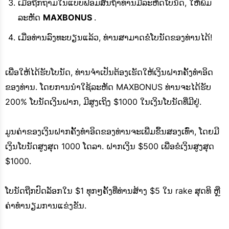
ເມື່ອຖືກຖາມໃນແບບຟອມສັ້ນຖ້າທ່ານມີລະຫັດໂບນັດ, ໃຫ້ພິມ
ລະຫັດ
MAXBONUS
.
ເມື່ອທ່ານລົງທະບຽນແລ້ວ, ທ່ານສາມາດຂໍໂບນັດຂອງທ່ານໄດ້!
ເພື່ອໃຫ້ໄດ້ຮັບໂບນັດ, ທ່ານຈໍາເປັນຕ້ອງເຮັດໃຫ້ເງິນຝາກຄັ້ງທໍາອິດ
ຂອງທ່ານ. ໂດຍ​ການ​ນໍາ​ໃຊ້​ລະ​ຫັດ MAXBONUS ທ່ານ​ຈະ​ໄດ້​ຮັບ
200​% ໂບ​ນັດ​ເງິນ​ຝາກ​, ມີ​ສູງ​ເຖິງ $1000 ໃນ​ເງິນ​ໂບ​ນັດ​ທີ່​ມີ​ຢູ່​.
ມູນຄ່າຂອງເງິນຝາກຄັ້ງທໍາອິດຂອງທ່ານຈະເພີ່ມຂຶ້ນສອງເທົ່າ, ໂດຍມີ
ເງິນໂບນັດສູງສຸດ 1000 ໂດລາ. ຝາກເງິນ $500 ເພື່ອຂໍເງິນສູງສຸດ
$1000.
ໂບນັດຖືກປົດລັອກໃນ $1 ທຸກໆຄັ້ງທີ່ທ່ານສ້າງ $5 ໃນ rake ສຸດທິ ຫຼື
ຄ່າທໍານຽມການແຂ່ງຂັນ.