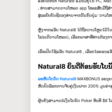
ແອັບໂປກເກີ Natural8 ແມ່ນມີຢູ່ໃນ PC, Mac ແລ
​, ທ່ານ​ສາ​ມາດ​ດາວ​ໂຫລດ app ໂທລະ​ສັບ​ມື​ຖື​ສໍາ​
ສູ່ລະບົບບັນຊີຂອງທ່ານຈາກນັ້ນກົດປຸ່ມ 'ດາວໂຫ
ຫຼັງຈາກແອັບ Natural8 ໄດ້ຖືກດາວໂຫຼດໄວ້ໃ
ໂຟນເດີດາວໂຫລດ), ເລືອກພາສາທີ່ທ່ານຕ້ອງການ, ຈ
ເພື່ອເປີດໃຊ້ແອັບ Natural8 , ເລືອກໄອຄອນແອ
Natural8 ຍິນດີຕ້ອນຮັບໂບນ
ລະຫັດໂບນັດ Natural8
MAXBONUS ອະນຸຍາດໃຫ້
ຫັດປົດລັອກການຈັບຄູ່ເງິນຝາກ 200% ມູນຄ່າສ
ຜູ້ນຍັງສາມາດຂໍເງິນໂບນັດ Poker ທັນທີ $8