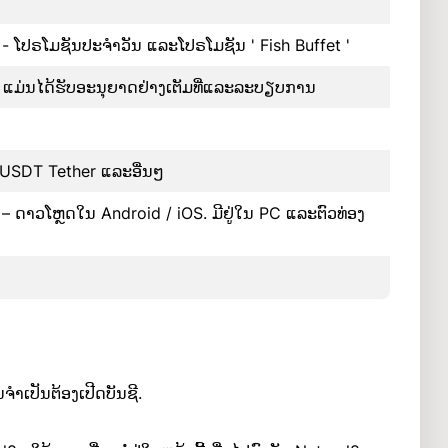
 - ໂປຣໂມຊັນປະຈຳວັນ ແລະໂປຣໂມຊັນ ' Fish Buffet '
ມ່ນ​ໄດ້​ຮັບ​ອະ​ນຸ​ຍາດ​ຢ່າງ​ເຕັມ​ທີ່​ແລະ​ລະ​ບຽບ​ການ
, USDT Tether ແລະອື່ນໆ
 – ດາວໂຫຼດໃນ Android / iOS. ມີຢູ່ໃນ PC ແລະຕົວທ່ອງ
ຈໍາເປັນຕ້ອງເປີດບັນຊີ.