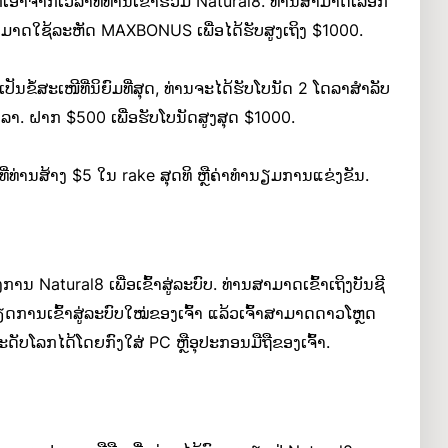
ເອົາຈາກເວລາທີ່ທ່ານເຂົ້າຮ່ວມ Natural8. ທ່ານ​ສາ​ມາດ​ເລືອກ​
່ານ​ສາ​ມາດ​ໃຊ້​ລະ​ຫັດ MAXBONUS ເພື່ອ​ໄດ້​ຮັບ​ສູງ​ເຖິງ $1000.
ປັນຂໍ້ສະເໜີທີ່ນິຍົມທີ່ສຸດ, ທ່ານຈະໄດ້ຮັບໂບນັດ 2 ໂດລາສຳລັບ
ດລາ. ຝາກ $500 ເພື່ອຮັບໂບນັດສູງສຸດ $1000.
ທີ່ທ່ານສ້າງ $5 ໃນ rake ສຸດທິ ຫຼືຄ່າທໍານຽມການແຂ່ງຂັນ.
ການ Natural8 ເພື່ອເຂົ້າສູ່ລະບົບ. ທ່ານສາມາດເຂົ້າເຖິງບັນຊີ
ຽດການເຂົ້າສູ່ລະບົບໃໝ່ຂອງເຈົ້າ ແລ້ວເຈົ້າສາມາດດາວໂຫຼດ
ບໂລກໄດ້ໂດຍກົງໃສ່ PC ຫຼືອຸປະກອນມືຖືຂອງເຈົ້າ.