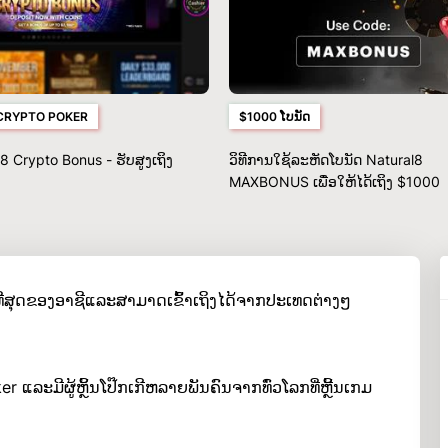
 CRYPTO POKER
$1000 ໂບນັດ
8 Crypto Bonus - ຮັບສູງເຖິງ
ວິທີການໃຊ້ລະຫັດໂບນັດ Natural8
MAXBONUS ເພື່ອໃຫ້ໄດ້ເຖິງ $1000
່ທີ່ສຸດຂອງອາຊີແລະສາມາດເຂົ້າເຖິງໄດ້ຈາກປະເທດຕ່າງໆ
 ແລະມີຜູ້ຫຼິ້ນໂປ໊ກເກີຫລາຍພັນຄົນຈາກທົ່ວໂລກທີ່ຫຼີ້ນເກມ