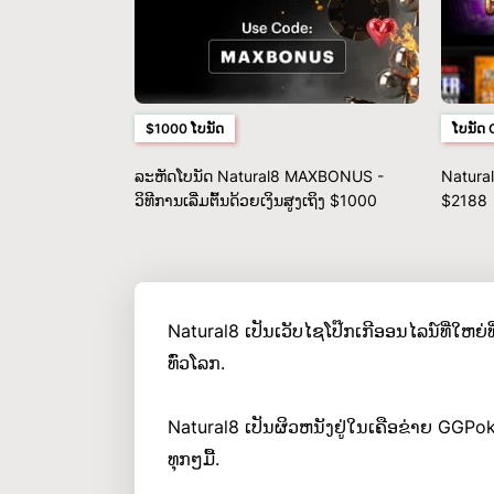
$1000 ໂບນັດ
ໂບນັດ
ລະຫັດໂບນັດ Natural8 MAXBONUS -
Natural
ວິທີການເລີ່ມຕົ້ນດ້ວຍເງິນສູງເຖິງ $1000
$2188
Natural8 ເປັນເວັບໄຊໂປ໊ກເກີອອນໄລນ໌ທີ່ໃຫຍ
ທົ່ວໂລກ.
Natural8 ເປັນຜິວຫນັງຢູ່ໃນເຄືອຂ່າຍ GGPoker
ທຸກໆມື້.