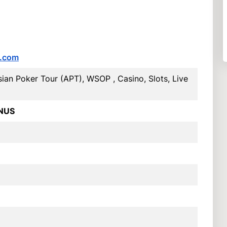
8.com
sian Poker Tour (APT), WSOP , Casino, Slots, Live
NUS