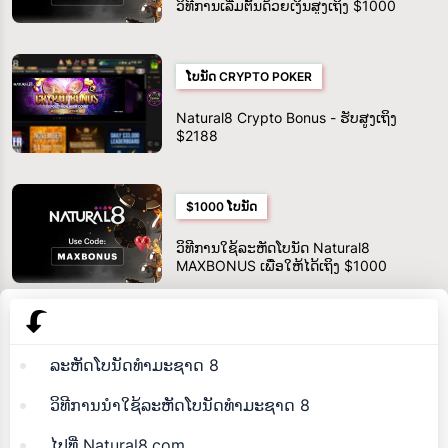
ວິທີການເລີ່ມຕົ້ນດ້ວຍເງິນສູງເຖິງ $1000
ໂບນັດ CRYPTO POKER
Natural8 Crypto Bonus - ຮັບສູງເຖິງ
$2188
$1000 ໂບນັດ
ວິທີການໃຊ້ລະຫັດໂບນັດ Natural8
MAXBONUS ເພື່ອໃຫ້ໄດ້ເຖິງ $1000
ລະຫັດໂບນັດທໍາມະຊາດ 8
ວິທີການນໍາໃຊ້ລະຫັດໂບນັດທໍາມະຊາດ 8
ໄປທີ່ Natural8.com