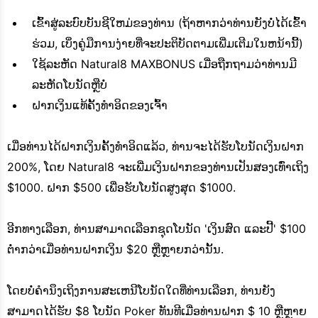
ເຂົ້າ​ສູ່​ລະ​ບົບ​ບັນ​ຊີ​ໃຫມ່​ຂອງ​ທ່ານ (ຖ້າ​ຫາກ​ວ່າ​ທ່ານ​ຍັງ​ບໍ່​ໄດ້​ເຂົ້າ​
ຮ່ວມ​, ເບິ່ງ​ຄູ່​ມື​ການ​ງ່າຍ​ທີ່​ຈະ​ປະ​ຕິ​ບັດ​ຕາມ​ເພີ່ມ​ເຕີມ​ໃນ​ຫນ້າ​ນີ້​)
ໃຊ້ລະຫັດ Natural8 MAXBONUS ເມື່ອຖືກຖາມວ່າທ່ານມີ
ລະຫັດໂບນັດຫຼືບໍ່
ຝາກເງິນແທ້ຄັ້ງທຳອິດຂອງເຈົ້າ
ເມື່ອທ່ານໄດ້ຝາກເງິນຄັ້ງທຳອິດແລ້ວ, ທ່ານຈະໄດ້ຮັບໂບນັດເງິນຝາກ
200%, ໂດຍ Natural8 ຈະເພີ່ມເງິນຝາກຂອງທ່ານເປັນສອງເທົ່າເຖິງ
$1000. ຝາກ $500 ເພື່ອຮັບໂບນັດສູງສຸດ $1000.
ອີກທາງເລືອກ, ທ່ານສາມາດເລືອກຊຸດໂບນັດ 'ເງິນສົດ ແລະປີ້' $100
ຕ່ໍາກວ່າເມື່ອທ່ານຝາກເງິນ $20 ຫຼືຫຼາຍກວ່ານັ້ນ.
ໂດຍບໍ່ຄໍານຶງເຖິງການສະເຫນີໂບນັດໃດທີ່ທ່ານເລືອກ, ທ່ານຍັງ
ສາມາດໄດ້ຮັບ $8 ໂບນັດ Poker ທັນທີເມື່ອທ່ານຝາກ $ 10 ຫຼືຫຼາຍ