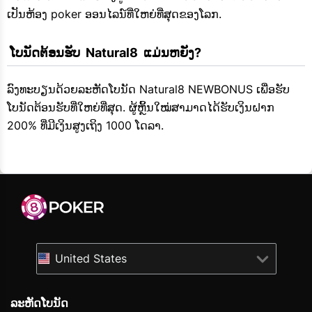
ເປັນຫ້ອງ poker ອອນໄລນ໌ທີ່ໃຫຍ່ທີ່ສຸດຂອງໂລກ.
 ໂບນັດຕ້ອນຮັບ  Natural8  ແມ່ນຫຍັງ?
ລົງທະບຽນດ້ວຍລະຫັດໂບນັດ Natural8 NEWBONUS ເພື່ອຮັບ
ໂບນັດຕ້ອນຮັບທີ່ໃຫຍ່ທີ່ສຸດ. ຜູ້ຫຼິ້ນໃໝ່ສາມາດໄດ້ຮັບເງິນຝາກ
200% ທີ່ມີເງິນສູງເຖິງ 1000 ໂດລາ.
United States
ລະຫັດໂບນັດ