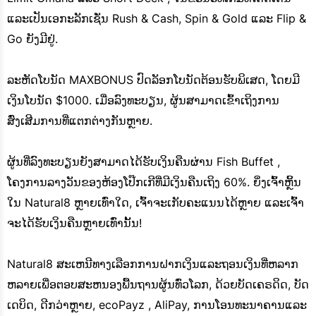
ແລະເປັນເອກະລັກເຊັ່ນ Rush & Cash, Spin & Gold ແລະ Flip &
Go ຍັງມີຢູ່.
ລະຫັດໂບນັດ MAXBONUS ປົດລັອກໂບນັດຕ້ອນຮັບພິເສດ, ໂດຍມີ
ເງິນໂບນັດ $1000. ເມື່ອລົງທະບຽນ, ຜູ້ນສາມາດເຂົ້າເຖິງການ
ສົ່ງເສີມການທີ່ແຕກຕ່າງກັນຫຼາຍ.
ຜູ້ນທີ່ລົງທະບຽນຍັງສາມາດໄດ້ຮັບເງິນຄືນຜ່ານ Fish Buffet ,
ໂຄງການລາງວັນຂອງຫ້ອງໂປ໊ກເກີທີ່ມີເງິນຄືນເຖິງ 60%. ຍິ່ງເຈົ້າຫຼິ້ນ
ໃນ Natural8 ຫຼາຍເທົ່າໃດ, ເຈົ້າຈະເກັບຄະແນນໄດ້ຫຼາຍ ແລະເຈົ້າ
ຈະໄດ້ຮັບເງິນຄືນຫຼາຍເທົ່ານັ້ນ!
Natural8 ສະເຫນີທາງເລືອກການຝາກເງິນແລະຖອນເງິນທີ່ຫລາກ
ຫລາຍເພື່ອຕອບສະຫນອງພື້ນຖານຜູ້ນທົ່ວໂລກ, ດ້ວຍບັດເຄຣດິດ, ບັດ
ເດບິດ, ດີກວ່າຫຼາຍ, ecoPayz , AliPay, ການໂອນທະນາຄານແລະ