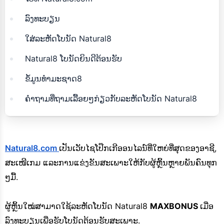
ລົງທະບຽນ
ໃສ່ລະຫັດໂບນັດ Natural8
Natural8 ໂບນັດຍິນດີຕ້ອນຮັບ
ຂໍ້ມູນທໍາມະຊາດ8
ຄຳຖາມທີ່ຖາມເລື້ອຍໆກ່ຽວກັບລະຫັດໂບນັດ Natural8
Natural8.com
ເປັນເວັບໄຊໂປ໊ກເກີອອນໄລນ໌ທີ່ໃຫຍ່ທີ່ສຸດຂອງອາຊີ,
ສະເໜີເກມ ແລະການແຂ່ງຂັນສະເພາະໃຫ້ກັບຜູ້ຫຼິ້ນຫຼາຍພັນຄົນທຸກ
ໆມື້.
ຜູ້ຫຼິ້ນໃໝ່ສາມາດໃຊ້ລະຫັດໂບນັດ Natural8
MAXBONUS
ເມື່ອ
ລົງທະບຽນເພື່ອຮັບໂບນັດຕ້ອນຮັບສະເພາະ.