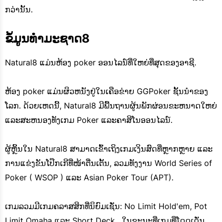
ກວ່ານັ້ນ.
ຂໍ້ມູນທໍາມະຊາດ8
Natural8 ແມ່ນຫ້ອງ poker ອອນໄລນ໌ທີ່ໃຫຍ່ທີ່ສຸດຂອງອາຊີ.
ຫ້ອງ poker ແມ່ນຜິວຫນັງຢູ່ໃນເຄືອຂ່າຍ GGPoker ຊັ້ນນໍາຂອງ
ໂລກ. ດ້ວຍເຫດນີ້, Natural8 ມີພື້ນຖານຜູ້ນພັກຜ່ອນຂະຫນາດໃຫຍ່
ແລະສະຫນອງທັງເກມ Poker ແລະຄາສິໂນອອນໄລນ໌.
ຜູ້ຫຼິ້ນໃນ Natural8 ສາມາດເຂົ້າເຖິງເກມເງິນສົດທີ່ຫຼາກຫຼາຍ ແລະ
ການແຂ່ງຂັນໂປ໊ກເກີທີ່ໜ້າຕື່ນເຕັ້ນ, ລວມທັງງານ World Series of
Poker ( WSOP ) ແລະ Asian Poker Tour (APT).
ເກມລວມມີເກມຄລາສສິກທີ່ນິຍົມເຊັ່ນ: No Limit Hold'em, Pot
Limit Omaha ແລະ Short Deck , ໃນຂະນະທີ່ເກມທີ່ໂດດເດັ່ນ