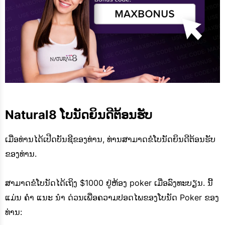
Natural8 ໂບນັດຍິນດີຕ້ອນຮັບ
ເມື່ອທ່ານໄດ້ເປີດບັນຊີຂອງທ່ານ, ທ່ານສາມາດຂໍໂບນັດຍິນດີຕ້ອນຮັບ
ຂອງທ່ານ.
ສາມາດຂໍໂບນັດໄດ້ເຖິງ $1000 ຢູ່ຫ້ອງ poker ເມື່ອລົງທະບຽນ. ນີ້
ແມ່ນ ຄຳ ແນະ ນຳ ດ່ວນເພື່ອຄວາມປອດໄພຂອງໂບນັດ Poker ຂອງ
ທ່ານ: