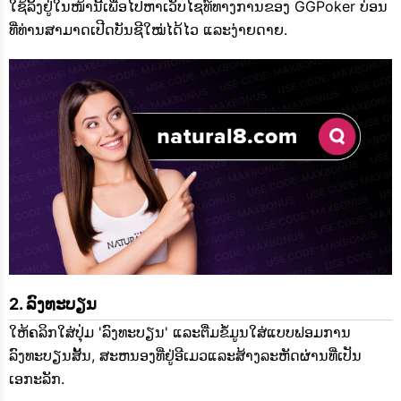
ໃຊ້ລິ້ງຢູ່ໃນໜ້ານີ້ເພື່ອໄປຫາເວັບໄຊທ໌ທາງການຂອງ GGPoker ບ່ອນ
ທີ່ທ່ານສາມາດເປີດບັນຊີໃໝ່ໄດ້ໄວ ແລະງ່າຍດາຍ.
ລົງທະບຽນ
ໃຫ້ຄລິກໃສ່ປຸ່ມ 'ລົງທະບຽນ' ແລະຕື່ມຂໍ້ມູນໃສ່ແບບຟອມການ
ລົງທະບຽນສັ້ນ, ສະຫນອງທີ່ຢູ່ອີເມວແລະສ້າງລະຫັດຜ່ານທີ່ເປັນ
ເອກະລັກ.