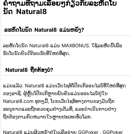
ຄຳຖາມທີ່ຖາມເລື້ອຍໆກ່ຽວກັບລະຫັດໂບ
ນັດ  Natural8 
 ລະຫັດໂບນັດ  Natural8  ແມ່ນຫຍັງ?
ລະຫັດໂບນັດ Natural8 ແມ່ນ MAXBONUS. ໃຊ້ລະຫັດນີ້ເພື່ອ
ຮັບໂບນັດຍິນດີຕ້ອນຮັບທີ່ໃຫຍ່ທີ່ສຸດ.
  Natural8  ຖືກຕ້ອງບໍ?
ແມ່ນແລ້ວ. Natural8 ແມ່ນເວັບໄຊທ໌ໂປ໊ກເກີອອນໄລນ໌ທີ່ໃຫຍ່ທີ່ສຸດ
ຂອງອາຊີ. ຜູ້ຫຼິ້ນໂປ໊ກເກີຫຼາຍພັນຄົນແມ່ນອອນໄລນ໌ຢູ່ໃນ
Natural8.com ທຸກໆມື້, ໂດຍເວັບໄຊທ໌ທາງການຂອງມັນຖືກ
ອະນຸຍາດແລະຖືກຄວບຄຸມຢ່າງເຕັມທີ່, ແລະດໍາເນີນການຢ່າງ
ຖືກຕ້ອງຕາມກົດຫມາຍໃນຫຼາຍປະເທດທົ່ວໂລກ.
Natural8 ແມ່ນຜິວຫນັງຢູ່ໃນເຄືອຂ່າຍ GGPoker . GGPoker