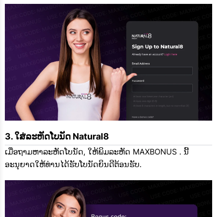
ໃສ່ລະຫັດໂບນັດ Natural8
ເມື່ອຖາມຫາລະຫັດໂບນັດ, ໃຫ້ພິມລະຫັດ MAXBONUS . ນີ້
ອະນຸຍາດໃຫ້ທ່ານໄດ້ຮັບໂບນັດຍິນດີຕ້ອນຮັບ.