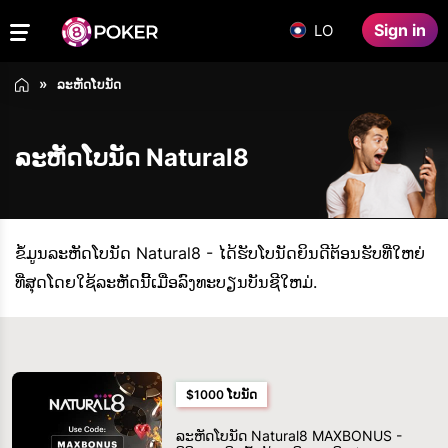
Sign in
LO
ລະຫັດໂບນັດ
ລະຫັດໂບນັດ Natural8
ຂໍ້ມູນລະຫັດໂບນັດ Natural8 - ໄດ້ຮັບໂບນັດຍິນດີຕ້ອນຮັບທີ່ໃຫຍ່
ທີ່ສຸດໂດຍໃຊ້ລະຫັດນີ້ເມື່ອລົງທະບຽນບັນຊີໃຫມ່.
$1000 ໂບນັດ
ລະຫັດໂບນັດ Natural8 MAXBONUS -