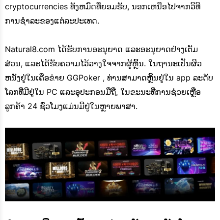
cryptocurrencies ທັງຫມົດທີ່ຍອມຮັບ, ນອກເຫນືອໄປຈາກວິທີ
ການຊໍາລະຂອງແຕ່ລະປະເທດ.
Natural8.com ໄດ້ຮັບການອະນຸຍາດ ແລະອະນຸຍາດຢ່າງເຕັມ
ສ່ວນ, ແລະໄດ້ຮັບຄວາມໄວ້ວາງໃຈຈາກຜູ້ຫຼິ້ນ. ໃນຖານະເປັນຜິວ
ຫນັງຢູ່ໃນເຄືອຂ່າຍ GGPoker , ທ່ານສາມາດຫຼິ້ນຢູ່ໃນ app ລະດັບ
ໂລກທີ່ມີຢູ່ໃນ PC ແລະອຸປະກອນມືຖື, ໃນຂະນະທີ່ການຊ່ວຍເຫຼືອ
ລູກຄ້າ 24 ຊົ່ວໂມງແມ່ນມີຢູ່ໃນຫຼາຍພາສາ.