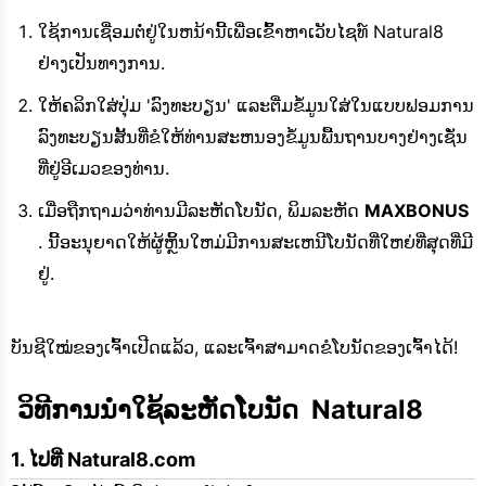
ໃຊ້ການເຊື່ອມຕໍ່ຢູ່ໃນຫນ້ານີ້ເພື່ອເຂົ້າຫາເວັບໄຊທ໌ Natural8
ຢ່າງເປັນທາງການ.
ໃຫ້ຄລິກໃສ່ປຸ່ມ 'ລົງທະບຽນ' ແລະຕື່ມຂໍ້ມູນໃສ່ໃນແບບຟອມການ
ລົງທະບຽນສັ້ນທີ່ຂໍໃຫ້ທ່ານສະຫນອງຂໍ້ມູນພື້ນຖານບາງຢ່າງເຊັ່ນ
ທີ່ຢູ່ອີເມວຂອງທ່ານ.
ເມື່ອຖືກຖາມວ່າທ່ານມີລະຫັດໂບນັດ, ພິມລະຫັດ
MAXBONUS
. ນີ້ອະນຸຍາດໃຫ້ຜູ້ຫຼິ້ນໃຫມ່ມີການສະເຫນີໂບນັດທີ່ໃຫຍ່ທີ່ສຸດທີ່ມີ
ຢູ່.
ບັນຊີໃໝ່ຂອງເຈົ້າເປີດແລ້ວ, ແລະເຈົ້າສາມາດຂໍໂບນັດຂອງເຈົ້າໄດ້!
 ວິທີການນໍາໃຊ້ລະຫັດໂບນັດ  Natural8 
ໄປທີ່ Natural8.com