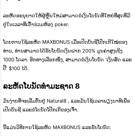
ລະຫັດອະນຸຍາດໃຫ້ຜູ້ຫຼິ້ນໃຫມ່ສາມາດຂໍເງິນໂບນັດທີ່ໃຫຍ່ທີ່ສຸດທີ່ມີ
ຢູ່ໃນເວລາທີ່ເຂົ້າຮ່ວມຫ້ອງ poker.
ໂດຍການໃຊ້ລະຫັດ MAXBONUS ເມື່ອເປີດບັນຊີໂປ໊ກເກີໃໝ່ຂອງ
ທ່ານ, ທ່ານສາມາດໄດ້ຮັບໂບນັດເງິນຝາກ 200% ມູນຄ່າສູງເຖິງ
1000 ໂດລາ. ອີກທາງເລືອກໜຶ່ງ, ສາມາດຂໍເງິນໂບນັດ 'ເງິນສົດ ແລະ
ປີ້' $100 ໄດ້.
ລະຫັດໂບນັດທໍາມະຊາດ 8
ມັນງ່າຍທີ່ຈະເລີ່ມຕົ້ນຢູ່ Natural8 , ແລະມັນໃຊ້ເວລາພຽງນາທີເພື່ອ
ເປີດບັນຊີ ແລະຂໍໂບນັດໂປ໊ກເກີຂອງເຈົ້າ.
ນີ້ແມ່ນວິທີການໃຊ້ລະຫັດ MAXBONUS ແລະຮັບໂບນັດ: