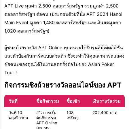
APT Live มูลค่า 2,500 ดอลลาร์สหรัฐฯ รวมมูลค่า 2,500
ดอลลาร์สหรัฐฯ ต่อคน (ประกอบด้วยที่นั่ง APT 2024 Hanoi
Main Event มูลค่า 1,480 ดอลลาร์สหรัฐฯ และเงินสดมูลค่า
1,020 ดอลลาร์สหรัฐฯ)
ผู้ชนะถ้วยรางวัล APT Online ทุกคนจะได้รับรุ่นลิมิเต็ดอิดิชั่น
และตัวป้องกันการ์ดแบบส่วนตัว ซึ่งจะทำให้คุณสามารถแสดง
ชัยชนะของคุณได้ในงานสดครั้งต่อไปของ Asian Poker
Tour !
กิจกรรมชิงถ้วยรางวัลออนไลน์ของ APT
วันที่
ชื่อกิจกรรม
ซื้อเข้า
เงินรางวัลรวม
วันที่ 10
#1: การเริ่ม
108
202,400 บาท
พฤศจิกายน
ต้นกิจกรรม
เหรียญ
APT Online
Bounty