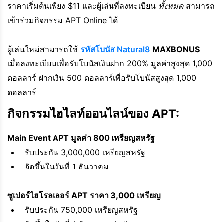
ราคาเริ่มต้นเพียง $11 และผู้เล่นที่ลงทะเบียน
ทั้งหมด
สามารถ
เข้าร่วมกิจกรรม APT Online ได้
ผู้เล่นใหม่สามารถใช้
รหัสโบนัส Natural8
MAXBONUS
เมื่อลงทะเบียนเพื่อรับโบนัสเงินฝาก 200% มูลค่าสูงสุด 1,000
ดอลลาร์ ฝากเงิน 500 ดอลลาร์เพื่อรับโบนัสสูงสุด 1,000
ดอลลาร์
กิจกรรมไฮไลท์ออนไลน์ของ APT:
Main Event APT มูลค่า 800 เหรียญสหรัฐ
รับประกัน 3,000,000 เหรียญสหรัฐ
จัดขึ้นในวันที่ 1 ธันวาคม
ซูเปอร์ไฮโรลเลอร์ APT ราคา 3,000 เหรียญ
รับประกัน 750,000 เหรียญสหรัฐ