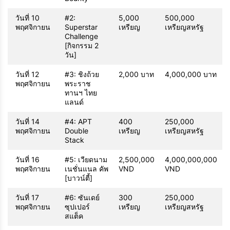
วันที่ 10
#2:
5,000
500,000
พฤศจิกายน
Superstar
เหรียญ
เหรียญสหรัฐ
Challenge
[กิจกรรม 2
วัน]
วันที่ 12
#3: ชิงถ้วย
2,000 บาท
4,000,000 บาท
พฤศจิกายน
พระราช
ทานฯ ไทย
แลนด์
วันที่ 14
#4: APT
400
250,000
พฤศจิกายน
Double
เหรียญ
เหรียญสหรัฐ
Stack
วันที่ 16
#5: เวียดนาม
2,500,000
4,000,000,000
พฤศจิกายน
เนชั่นแนล คัพ
VND
VND
[บาวน์ตี้]
วันที่ 17
#6: ซันเดย์
300
250,000
พฤศจิกายน
ซุปเปอร์
เหรียญ
เหรียญสหรัฐ
สแต็ค