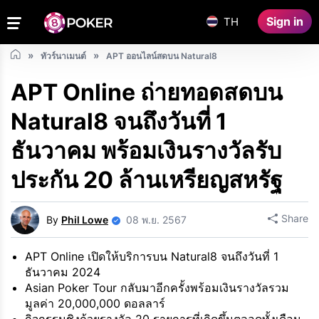
Sign in
TH
ทัวร์นาเมนต์
APT ออนไลน์สดบน Natural8
APT Online ถ่ายทอดสดบน
Natural8 จนถึงวันที่ 1
ธันวาคม พร้อมเงินรางวัลรับ
ประกัน 20 ล้านเหรียญสหรัฐ
Share
By
Phil Lowe
08 พ.ย. 2567
APT Online เปิดให้บริการบน Natural8 จนถึงวันที่ 1
ธันวาคม 2024
Asian Poker Tour กลับมาอีกครั้งพร้อมเงินรางวัลรวม
มูลค่า 20,000,000 ดอลลาร์