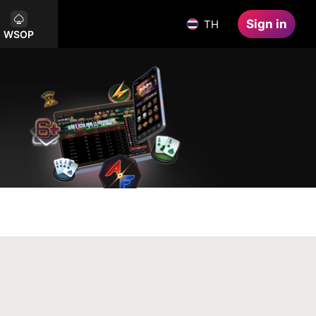
Sign in
TH
WSOP