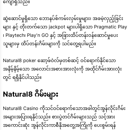
ကျော်ရှိသည်။
ဆွဲဆောင်မှုရှိသော ဘောနပ်စ်ကမ်းလှမ်းမှုများ၊ အခမဲ့လှည့်ခြင်း
များ နှင့် တိုးတက်သော jackpot များပါရှိသော Pragmatic Play
၊ Playtech၊ Play'n GO နှင့် အခြားထိပ်တန်းဝန်ဆောင်မှုပေး
သူများမှ ထိပ်တန်းဂိမ်းများကို သင်တွေ့ရပါမည်။
Natural8 poker ဆော့ဖ်ဝဲလ်မှတစ်ဆင့် ဝင်ရောက်နိုင်သော
အနိမ့်နိမ့်သော အလောင်းအစားအားလုံးကို အထိုင်ဂိမ်းအားလုံး
တွင် ရရှိနိုင်ပါသည်။
Natural8 ဂိမ်းများ
Natural8 Casino ကိုသင်ဝင်ရောက်သောအခါတွင်အွန်လိုင်းဂိမ်း
အများအပြားရနိုင်သည်။ စားပွဲတင်ဂိမ်းများသည် သင့်အား
အကောင်းဆုံး အွန်လိုင်းကာစီနိုအတွေ့အကြုံကို ပေးစွမ်းရန်