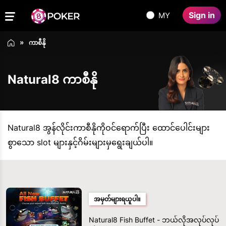
Sign in
MY
ကာစီနို
Natural8 ကာစီနို
Natural8 အွန်လိုင်းကာစီနိုကိုဝင်ရောက်ပြီး ထောင်ပေါင်းများ
စွာသော slot များနှင့်ဂိမ်းများမှရွေးချယ်ပါ။
အမှတ်များရယူပါ။
Natural8 Fish Buffet - ဘယ်လိုအလုပ်လုပ်