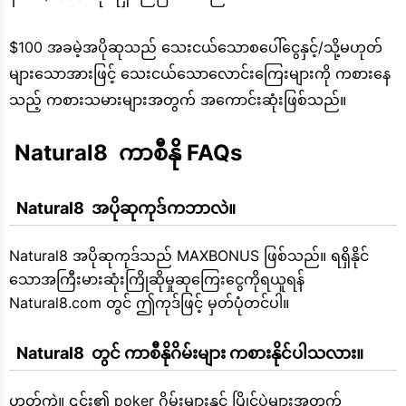
$100 အခမဲ့အပိုဆုသည် သေးငယ်သောစပေါ်ငွေနှင့်/သို့မဟုတ်
များသောအားဖြင့် သေးငယ်သောလောင်းကြေးများကို ကစားနေ
သည့် ကစားသမားများအတွက် အကောင်းဆုံးဖြစ်သည်။
 Natural8  ကာစီနို FAQs
  Natural8  အပိုဆုကုဒ်ကဘာလဲ။
Natural8 အပိုဆုကုဒ်သည် MAXBONUS ဖြစ်သည်။ ရရှိနိုင်
သောအကြီးမားဆုံးကြိုဆိုမှုဆုကြေးငွေကိုရယူရန်
Natural8.com တွင် ဤကုဒ်ဖြင့် မှတ်ပုံတင်ပါ။
  Natural8  တွင် ကာစီနိုဂိမ်းများ ကစားနိုင်ပါသလား။
ဟုတ်ကဲ့။ ၎င်း၏ poker ဂိမ်းများနှင့် ပြိုင်ပွဲများအတွက်