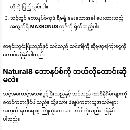
တိုကို ဖြည့်သွင်းပါ။
သင့်တွင် ဘောနပ်စ်ကုဒ် ရှိမရှိ မေးသောအခါ ပေးထားသည့်
အကွက်ရှိ
MAXBONUS
ကုဒ်ကို ရိုက်ထည့်ပါ။
စာရင်းသွင်းပြီးသည်နှင့် သင်သည် သင်၏ကြိုဆိုမှုဆုကြေးငွေကို
တောင်းဆိုနိုင်ပါသည်။
Natural8 ဘောနပ်စ်ကို ဘယ်လိုတောင်းဆို
မလဲ။
သင့်အကောင့်အသစ်ဖွင့်ပြီးသည်နှင့် သင်သည် ကာစီနိုဂိမ်းများကို
စတင်ကစားနိုင်ပါသည်။ သို့သော်၊ ဖဲချပ်ကစားသူအသစ်များ
အတွက် ရက်ရောစွာကြိုဆိုသောဘောနပ်စ်ကိုလည်း ရရှိနိုင်
ပါသည်။