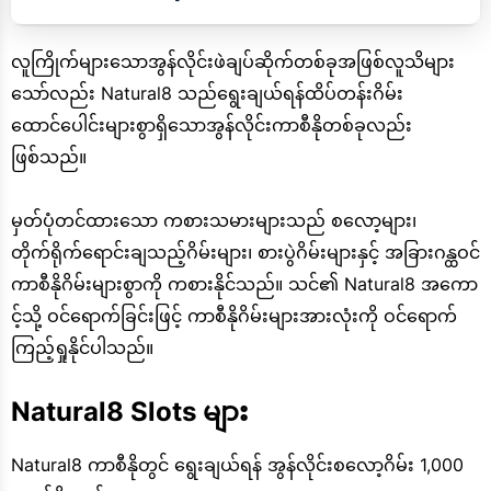
လူကြိုက်များသောအွန်လိုင်းဖဲချပ်ဆိုက်တစ်ခုအဖြစ်လူသိများ
သော်လည်း Natural8 သည်ရွေးချယ်ရန်ထိပ်တန်းဂိမ်း
ထောင်ပေါင်းများစွာရှိသောအွန်လိုင်းကာစီနိုတစ်ခုလည်း
ဖြစ်သည်။
မှတ်ပုံတင်ထားသော ကစားသမားများသည် စလော့များ၊
တိုက်ရိုက်ရောင်းချသည့်ဂိမ်းများ၊ စားပွဲဂိမ်းများနှင့် အခြားဂန္ထဝင်
ကာစီနိုဂိမ်းများစွာကို ကစားနိုင်သည်။ သင်၏ Natural8 အကော
င့်သို့ ဝင်ရောက်ခြင်းဖြင့် ကာစီနိုဂိမ်းများအားလုံးကို ဝင်ရောက်
ကြည့်ရှုနိုင်ပါသည်။
Natural8 Slots များ
Natural8 ကာစီနိုတွင် ရွေးချယ်ရန် အွန်လိုင်းစလော့ဂိမ်း 1,000