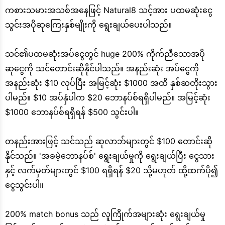
ကစားသမားအသစ်အနေဖြင့် Natural8 သင့်အား ပထမဆုံးငွေ
သွင်းအပိုဆုကြေးနှစ်မျိုးကို ရွေးချယ်ပေးပါသည်။
သင်၏ပထမဆုံးအပ်ငွေတွင် huge 200% ကိုက်ညီသောအပို
ဆုငွေကို သင်တောင်းဆိုနိုင်ပါသည်။ အနည်းဆုံး အပ်ငွေကို
အနည်းဆုံး $10 လုပ်ပြီး အမြင့်ဆုံး $1000 အထိ နှစ်ဆတိုးသွား
ပါမည်။ $10 အပ်နှံပါက $20 ဘောနပ်စ်ရရှိပါမည်။ အမြင့်ဆုံး
$1000 ဘောနပ်စ်ရရှိရန် $500 သွင်းပါ။
တနည်းအားဖြင့် သင်သည် ဆုလာဘ်များတွင် $100 တောင်းဆို
နိုင်သည်။ 'အခမဲ့ဘောနပ်စ်' ရွေးချယ်မှုကို ရွေးချယ်ပြီး ငွေသား
နှင့် လက်မှတ်များတွင် $100 ရရှိရန် $20 သို့မဟုတ် ထို့ထက်ပို၍
ငွေသွင်းပါ။
200% match bonus သည် လူကြိုက်အများဆုံး ရွေးချယ်မှု