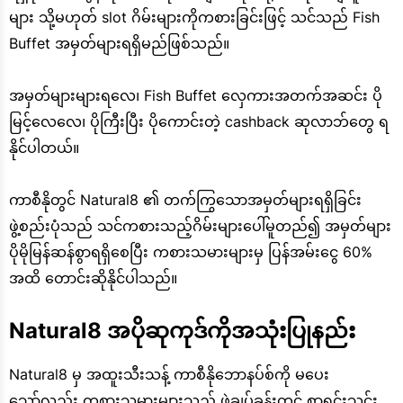
များ သို့မဟုတ် slot ဂိမ်းများကိုကစားခြင်းဖြင့် သင်သည် Fish
Buffet အမှတ်များရရှိမည်ဖြစ်သည်။
အမှတ်များများရလေ၊ Fish Buffet လှေကားအတက်အဆင်း ပို
မြင့်လေလေ၊ ပိုကြီးပြီး ပိုကောင်းတဲ့ cashback ဆုလာဘ်တွေ ရ
နိုင်ပါတယ်။
ကာစီနိုတွင် Natural8 ၏ တက်ကြွသောအမှတ်များရရှိခြင်း
ဖွဲ့စည်းပုံသည် သင်ကစားသည့်ဂိမ်းများပေါ်မူတည်၍ အမှတ်များ
ပိုမိုမြန်ဆန်စွာရရှိစေပြီး ကစားသမားများမှ ပြန်အမ်းငွေ 60%
အထိ တောင်းဆိုနိုင်ပါသည်။
Natural8 အပိုဆုကုဒ်ကိုအသုံးပြုနည်း
Natural8 မှ အထူးသီးသန့် ကာစီနိုဘောနပ်စ်ကို မပေး
သော်လည်း ကစားသမားများသည် ဖဲချပ်ခန်းတွင် စာရင်းသွင်း