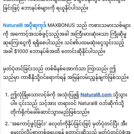
ခြင်းဖြင့် ဘောနပ်စ်များကို ရယူနိုင်ပါသည်။
Natural8 အပိုဆုကုဒ်
MAXBONUS သည် ကစားသမားသစ်များ
ကို အကောင့်အသစ်ဖွင့်သည့်အခါ အကြီးမားဆုံးသော ကြိုဆိုမှု
ဆုကြေးငွေကို ရရှိစေပါသည်။ သင်၏ပထမဆုံးငွေသွင်းသည့်
အခါ $1000 ဘောနပ်စ်အထိ တောင်းဆိုနိုင်ပါသည်။
မှတ်ပုံတင်ခြင်းသည် တစ်မိနစ်အောက်သာ ကြာသည်၊ ဤ
သည်မှာ ကာစီနိုသို့ဝင်ရောက်ရန် အမြန်လမ်းညွှန်ချက်ဖြစ်သည်။
ဤလုံခြုံသောလင့်ခ်ကို အသုံးပြု၍
Natural8.com
သို့သွား
ပါ။ ၎င်းသည် သင့်အား တရားဝင် Natural8 ဝဘ်ဆိုက်သို့
တိုက်ရိုက်ခေါ်ဆောင်သွားမည်ဖြစ်သည်။
'အကောင့်ဖွင့်ခြင်း' ခလုတ်ကိုနှိပ်ခြင်းဖြင့် မှတ်ပုံတင်ပြီး အီး
မေးလ်လိပ်စာတစ်ခုပေးရန် တောင်းဆိုသည့် မှတ်ပုံတင်ပုံစံအ