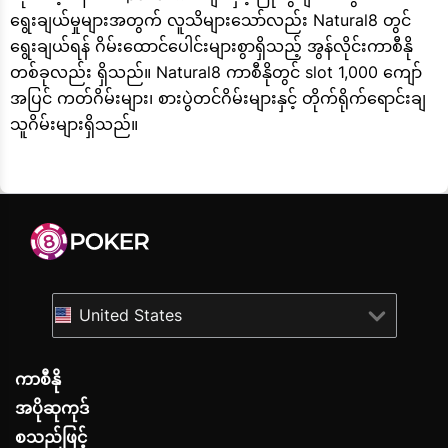
ရွေးချယ်မှုများအတွက် လူသိများသော်လည်း Natural8 တွင်
ရွေးချယ်ရန် ဂိမ်းထောင်ပေါင်းများစွာရှိသည့် အွန်လိုင်းကာစီနို
တစ်ခုလည်း ရှိသည်။ Natural8 ကာစီနိုတွင် slot 1,000 ကျော်
အပြင် ကတ်ဂိမ်းများ၊ စားပွဲတင်ဂိမ်းများနှင့် တိုက်ရိုက်ရောင်းချ
သူဂိမ်းများရှိသည်။
United States
ကာစီနို
အပိုဆုကုဒ်
စသည်ဖြင့်