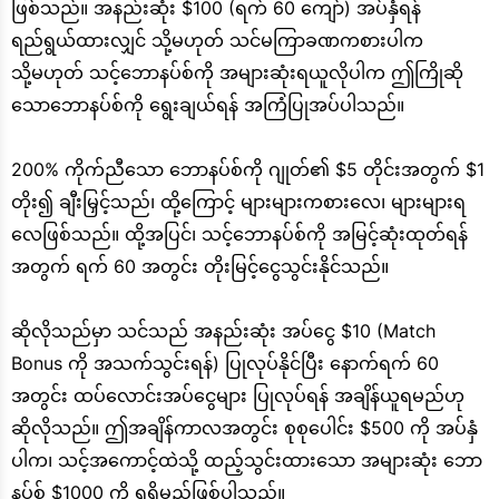
ဖြစ်သည်။ အနည်းဆုံး $100 (ရက် 60 ကျော်) အပ်နှံရန်
ရည်ရွယ်ထားလျှင် သို့မဟုတ် သင်မကြာခဏကစားပါက
သို့မဟုတ် သင့်ဘောနပ်စ်ကို အများဆုံးရယူလိုပါက ဤကြိုဆို
သောဘောနပ်စ်ကို ရွေးချယ်ရန် အကြံပြုအပ်ပါသည်။
200% ကိုက်ညီသော ဘောနပ်စ်ကို ဂျုတ်၏ $5 တိုင်းအတွက် $1
တိုး၍ ချီးမြှင့်သည်၊ ထို့ကြောင့် များများကစားလေ၊ များများရ
လေဖြစ်သည်။ ထို့အပြင်၊ သင့်ဘောနပ်စ်ကို အမြင့်ဆုံးထုတ်ရန်
အတွက် ရက် 60 အတွင်း တိုးမြင့်ငွေသွင်းနိုင်သည်။
ဆိုလိုသည်မှာ သင်သည် အနည်းဆုံး အပ်ငွေ $10 (Match
Bonus ကို အသက်သွင်းရန်) ပြုလုပ်နိုင်ပြီး နောက်ရက် 60
အတွင်း ထပ်လောင်းအပ်ငွေများ ပြုလုပ်ရန် အချိန်ယူရမည်ဟု
ဆိုလိုသည်။ ဤအချိန်ကာလအတွင်း စုစုပေါင်း $500 ကို အပ်နှံ
ပါက၊ သင့်အကောင့်ထဲသို့ ထည့်သွင်းထားသော အများဆုံး ဘော
နပ်စ် $1000 ကို ရရှိမည်ဖြစ်ပါသည်။