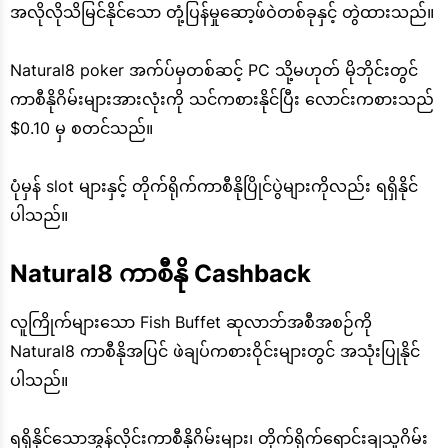
အလိုလိုသိမြင်နိုင်သော တုံ့ပြန်မှုဆော့ဖ်ဝဲတစ်ခုနှင့် တွဲထားသည်။
Natural8 poker အက်ပ်မှတစ်ဆင့် PC သို့မဟုတ် မိုဘိုင်းတွင်
ကာစီနိုဂိမ်းများအားလုံးကို သင်ကစားနိုင်ပြီး လောင်းကစားသည်
$0.10 မှ စတင်သည်။
ပုံမှန် slot များနှင့် တိုက်ရိုက်ကာစီနိုပြိုင်ပွဲများကိုလည်း ရရှိနိုင်
ပါသည်။
Natural8 ကာစီနို Cashback
လူကြိုက်များသော Fish Buffet ဆုလာဘ်အစီအစဉ်ကို
Natural8 ကာစီနိုအပြင် ဖဲချပ်ကစားဝိုင်းများတွင် အသုံးပြုနိုင်
ပါသည်။
ရရှိနိုင်သောအွန်လိုင်းကာစီနိုဂိမ်းများ၊ တိုက်ရိုက်ရောင်းချသူဂိမ်း