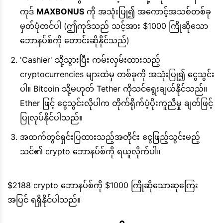
ကုဒ်
MAXBONUS
ကို အသုံးပြု၍ အကောင့်အသစ်တစ်ခု
မှတ်ပုံတင်ပါ (ဤကုဒ်သည် သင့်အား $1000 ကြိုဆိုသော
ဘောနပ်စ်ကို တောင်းဆိုနိုင်သည်)
'Cashier' သို့သွားပြီး ကမ်းလှမ်းထားသည့်
cryptocurrencies များထဲမှ တစ်ခုကို အသုံးပြု၍ ငွေသွင်း
ပါ။ Bitcoin သို့မဟုတ် Tether ကိုသင်ရွေးချယ်နိုင်သည်။
Ether ဖြင့် ငွေသွင်းလိုပါက တိုက်ရိုက်ပံ့ပိုးကူညီမှု ချတ်ဖြင့်
ပြုလုပ်နိုင်ပါသည်။
အထက်တွင်ရှင်းပြထားသည့်အတိုင်း ငွေဖြည့်သွင်းမည့်
သင်၏ crypto ဘောနပ်စ်ကို ရယူလိုက်ပါ။
$2188 crypto ဘောနပ်စ်ကို $1000 ကြိုဆိုသောဆုကြေး
အပြင် ရရှိနိုင်ပါသည်။