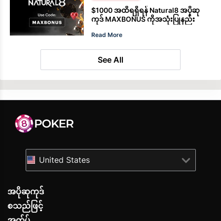
$1000 အထိရရှိရန် Natural8 အပိုဆု
ကုဒ် MAXBONUS ကိုအသုံးပြုနည်း
Read More
See All
United States
အပိုဆုကုဒ်
စသည်ဖြင့်
အက်ပ်