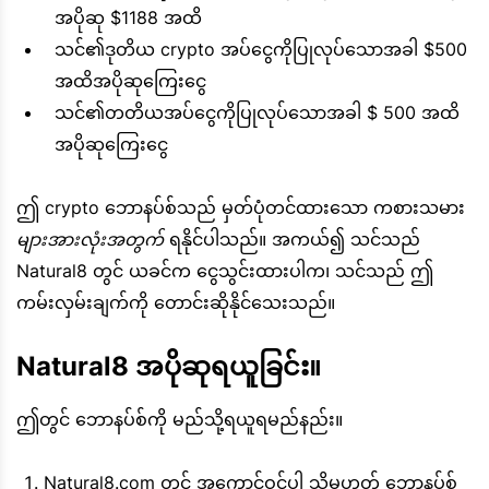
အပိုဆု $1188 အထိ
သင်၏ဒုတိယ crypto အပ်ငွေကိုပြုလုပ်သောအခါ $500
အထိအပိုဆုကြေးငွေ
သင်၏တတိယအပ်ငွေကိုပြုလုပ်သောအခါ $ 500 အထိ
အပိုဆုကြေးငွေ
ဤ crypto ဘောနပ်စ်သည် မှတ်ပုံတင်ထားသော ကစားသမား
များအားလုံးအတွက်
ရနိုင်ပါသည်။ အကယ်၍ သင်သည်
Natural8 တွင် ယခင်က ငွေသွင်းထားပါက၊ သင်သည် ဤ
ကမ်းလှမ်းချက်ကို တောင်းဆိုနိုင်သေးသည်။
Natural8 အပိုဆုရယူခြင်း။
ဤတွင် ဘောနပ်စ်ကို မည်သို့ရယူရမည်နည်း။
Natural8.com တွင် အကောင့်ဝင်ပါ သို့မဟုတ် ဘောနပ်စ်