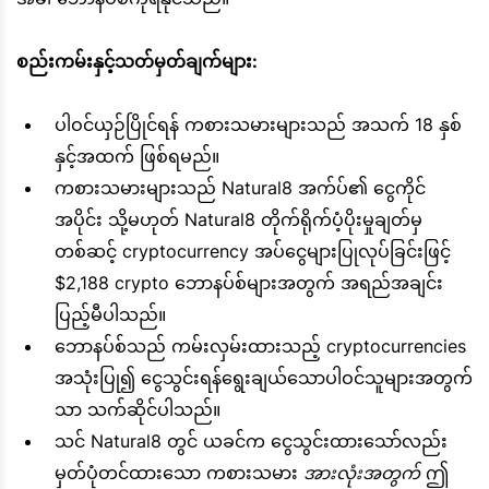
စည်းကမ်းနှင့်သတ်မှတ်ချက်များ:
ပါဝင်ယှဉ်ပြိုင်ရန် ကစားသမားများသည် အသက် 18 နှစ်
နှင့်အထက် ဖြစ်ရမည်။
ကစားသမားများသည် Natural8 အက်ပ်၏ ငွေကိုင်
အပိုင်း သို့မဟုတ် Natural8 တိုက်ရိုက်ပံ့ပိုးမှုချတ်မှ
တစ်ဆင့် cryptocurrency အပ်ငွေများပြုလုပ်ခြင်းဖြင့်
$2,188 crypto ဘောနပ်စ်များအတွက် အရည်အချင်း
ပြည့်မီပါသည်။
ဘောနပ်စ်သည် ကမ်းလှမ်းထားသည့် cryptocurrencies
အသုံးပြု၍ ငွေသွင်းရန်ရွေးချယ်သောပါဝင်သူများအတွက်
သာ သက်ဆိုင်ပါသည်။
သင် Natural8 တွင် ယခင်က ငွေသွင်းထားသော်လည်း
မှတ်ပုံတင်ထားသော ကစားသမား
အားလုံးအတွက်
ဤ