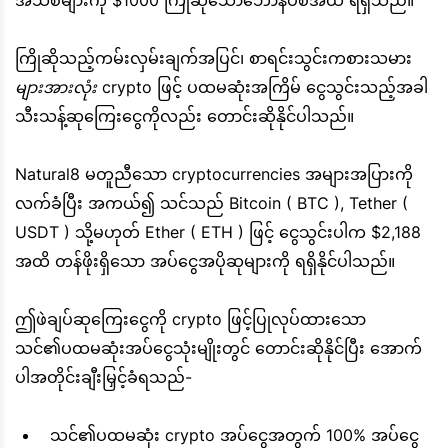
အသစ်များကို $1000 ကြိုဆိုသောဘောနပ်စ်အထိ ရရှိသည်။
ကြိုဆိုသည့်ကမ်းလှမ်းချက်အပြင်၊ စာရင်းသွင်းကစားသမား
များအားလုံး
crypto ဖြင့် ပထမဆုံးအကြိမ် ငွေသွင်းသည့်အခါ
သီးသန့်ဆုကြေးငွေကိုလည်း တောင်းဆိုနိုင်ပါသည်။
Natural8 မတူညီသော cryptocurrencies အများအပြားကို
လက်ခံပြီး အကယ်၍ သင်သည် Bitcoin ( BTC ), Tether (
USDT ) သို့မဟုတ် Ether ( ETH ) ဖြင့် ငွေသွင်းပါက $2,188
အထိ တန်ဖိုးရှိသော အပ်ငွေအပိုဆုများကို ရရှိနိုင်ပါသည်။
ဤဖဲချပ်ဆုကြေးငွေကို crypto ဖြင့်ပြုလုပ်ထားသော
သင်၏ပထမဆုံးအပ်ငွေသုံးမျိုးတွင် တောင်းဆိုနိုင်ပြီး အောက်
ပါအတိုင်းချီးမြှင့်ခံရသည်-
သင်၏ပထမဆုံး crypto အပ်ငွေအတွက် 100% အပ်ငွေ