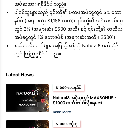
အပိုဆုအား ရရှိနိုင်ပါသည်။
ပါဝင်သူများသည် ၎င်းတို့၏ ပထမအပ်ငွေတွင် 5% ဘော
နပ်စ် (အများဆုံး $1,188 အထိ)၊ ၎င်းတို့၏ ဒုတိယအပ်ငွေ
တွင် 2% (အများဆုံး $500 အထိ) နှင့် ၎င်းတို့၏ တတိယ
အပ်ငွေတွင် 1% ဘောနပ်စ် (အများဆုံးအထိ)၊ $500)။
စည်းကမ်းချက်များ အပြည့်အစုံကို Natural8 ဝဘ်ဆိုဒ်
တွင် ကြည့်ရှုနိုင်ပါသည်။
Latest News
$1000 ဘောနပ်စ်
Natural8 အပိုဆုကုဒ် MAXBONUS -
$1000 အထိ ဘယ်လိုစရမလဲ
Read More
$1000 အပိုဆု