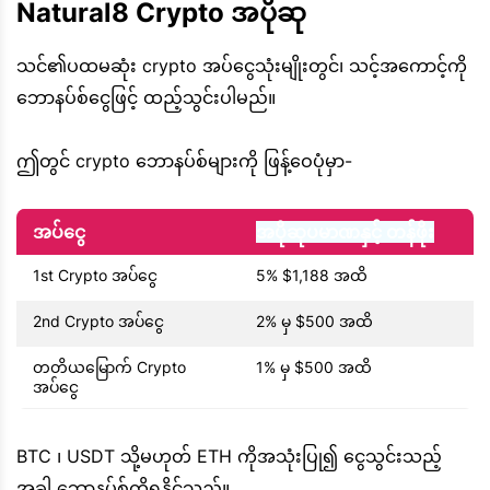
Natural8 Crypto အပိုဆု
သင်၏ပထမဆုံး crypto အပ်ငွေသုံးမျိုးတွင်၊ သင့်အကောင့်ကို
ဘောနပ်စ်ငွေဖြင့် ထည့်သွင်းပါမည်။
ဤတွင် crypto ဘောနပ်စ်များကို ဖြန့်ဝေပုံမှာ-
အပ်ငွေ
အပိုဆုပမာဏနှင့် တန်ဖိုး
1st Crypto အပ်ငွေ
5% $1,188 အထိ
2nd Crypto အပ်ငွေ
2% မှ $500 အထိ
တတိယမြောက် Crypto
1% မှ $500 အထိ
အပ်ငွေ
BTC ၊ USDT သို့မဟုတ် ETH ကိုအသုံးပြု၍ ငွေသွင်းသည့်
အခါ ဘောနပ်စ်ကိုရနိုင်သည်။