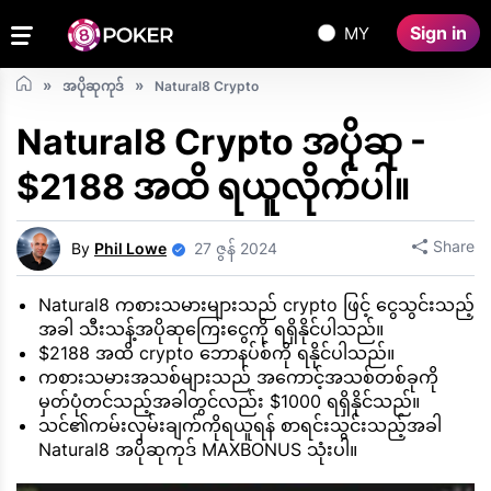
Sign in
MY
အပိုဆုကုဒ်
Natural8 Crypto
Natural8 Crypto အပိုဆု -
$2188 အထိ ရယူလိုက်ပါ။
Share
By
Phil Lowe
27 ဇွန် 2024
Natural8 ကစားသမားများသည် crypto ဖြင့် ငွေသွင်းသည့်
အခါ သီးသန့်အပိုဆုကြေးငွေကို ရရှိနိုင်ပါသည်။
$2188 အထိ crypto ဘောနပ်စ်ကို ရနိုင်ပါသည်။
ကစားသမားအသစ်များသည် အကောင့်အသစ်တစ်ခုကို
မှတ်ပုံတင်သည့်အခါတွင်လည်း $1000 ရရှိနိုင်သည်။
သင်၏ကမ်းလှမ်းချက်ကိုရယူရန် စာရင်းသွင်းသည့်အခါ
Natural8 အပိုဆုကုဒ် MAXBONUS သုံးပါ။