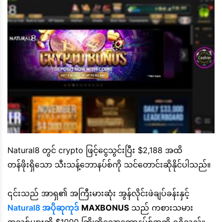
Natural8 တွင် crypto ဖြင့်ငွေသွင်းပြီး $2,188 အထိ
တန်ဖိုးရှိသော သီးသန့်ဘောနပ်စ်ကို သင်တောင်းဆိုနိုင်ပါသည်။
၎င်းသည် အာရှ၏ အကြီးမားဆုံး အွန်လိုင်းဖဲချပ်ခန်းနှင့်
Natural8 အပိုဆုကုဒ်
MAXBONUS
သည် ကစားသမား