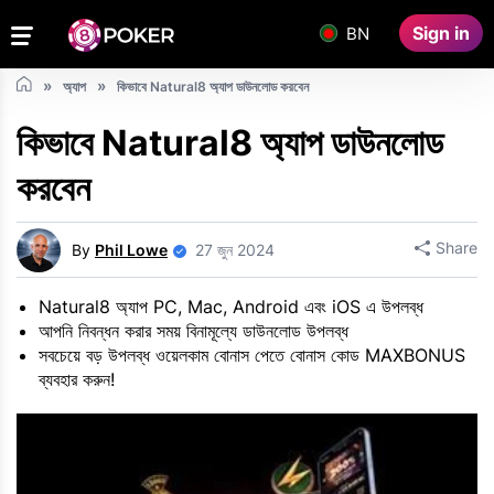
Sign in
BN
অ্যাপ
কিভাবে Natural8 অ্যাপ ডাউনলোড করবেন
কিভাবে Natural8 অ্যাপ ডাউনলোড
করবেন
Share
By
Phil Lowe
27 জুন 2024
Natural8 অ্যাপ PC, Mac, Android এবং iOS এ উপলব্ধ
আপনি নিবন্ধন করার সময় বিনামূল্যে ডাউনলোড উপলব্ধ
সবচেয়ে বড় উপলব্ধ ওয়েলকাম বোনাস পেতে বোনাস কোড MAXBONUS
ব্যবহার করুন!