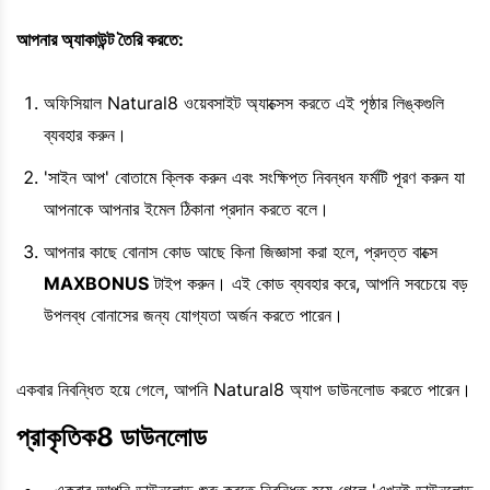
আপনার অ্যাকাউন্ট তৈরি করতে:
অফিসিয়াল Natural8 ওয়েবসাইট অ্যাক্সেস করতে এই পৃষ্ঠার লিঙ্কগুলি
ব্যবহার করুন।
'সাইন আপ' বোতামে ক্লিক করুন এবং সংক্ষিপ্ত নিবন্ধন ফর্মটি পূরণ করুন যা
আপনাকে আপনার ইমেল ঠিকানা প্রদান করতে বলে।
আপনার কাছে বোনাস কোড আছে কিনা জিজ্ঞাসা করা হলে, প্রদত্ত বাক্সে
MAXBONUS
টাইপ করুন। এই কোড ব্যবহার করে, আপনি সবচেয়ে বড়
উপলব্ধ বোনাসের জন্য যোগ্যতা অর্জন করতে পারেন।
একবার নিবন্ধিত হয়ে গেলে, আপনি Natural8 অ্যাপ ডাউনলোড করতে পারেন।
প্রাকৃতিক8 ডাউনলোড