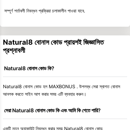
সম্পূর্ণ শর্তাবলী নিবন্ধন প্রক্রিয়া চলাকালীন পাওয়া যাবে.
Natural8 বোনাস কোড প্রায়শই জিজ্ঞাসিত
প্রশ্নাবলী
 Natural8 বোনাস কোড কি?
Natural8 বোনাস কোড হল MAXBONUS . উপলব্ধ সেরা স্বাগত বোনাস
আনলক করতে সাইন আপ করার সময় এটি ব্যবহার করুন।
 সেরা Natural8 বোনাস কোড কি এবং আমি কি পেতে পারি?
একটি নতুন অ্যাকাউন্ট নিবন্ধন করার সময় Natural8 বোনাস কোড