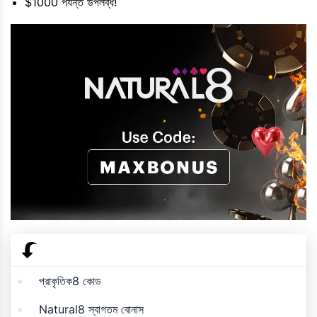
$1000 পর্যন্ত উপলব্ধ!
প্রাকৃতিক8 কোড
Natural8 স্বাগতম বোনাস