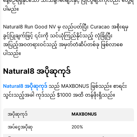
နေ့စဉ်ရရှိနိုင်သော သီးသန့်ဂိမ်းများနှင့် ပြိုင်ပွဲများကိုလည်း တွေ့ရ
ပါမည်။
Natural8 Run Good NV မှ လည်ပတ်ပြီး Curacao အစိုးရမှ
ခွင့်ပြုချက်ဖြင့် ၎င်းကို သင်ယုံကြည်နိုင်သည့် လုံခြုံပြီး
အပြည့်အဝတရားဝင်သည့် အမှတ်တံဆိပ်တစ်ခု ဖြစ်လာစေ
ပါသည်။
Natural8 အပိုဆုကုဒ်
Natural8 အပိုဆုကုဒ်
သည် MAXBONUS ဖြစ်သည်။ စာရင်း
သွင်းသည့်အခါ ကုဒ်သည် $1000 အထိ တန်ဖိုးရှိသည်။
အပိုဆုကုဒ်
MAXBONUS
အပ်ငွေအပိုဆု
200%