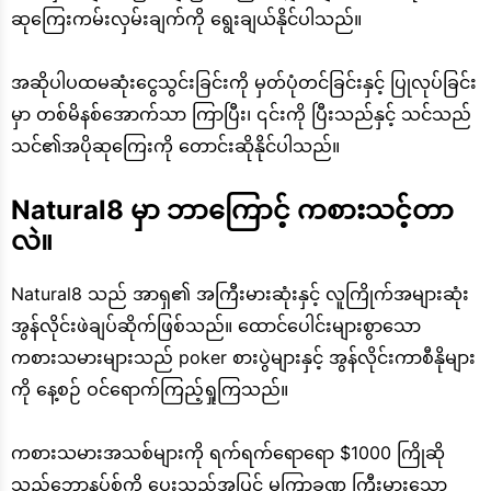
ဆုကြေးကမ်းလှမ်းချက်ကို ရွေးချယ်နိုင်ပါသည်။
အဆိုပါပထမဆုံးငွေသွင်းခြင်းကို မှတ်ပုံတင်ခြင်းနှင့် ပြုလုပ်ခြင်း
မှာ တစ်မိနစ်အောက်သာ ကြာပြီး၊ ၎င်းကို ပြီးသည်နှင့် သင်သည်
သင်၏အပိုဆုကြေးကို တောင်းဆိုနိုင်ပါသည်။
Natural8 မှာ ဘာကြောင့် ကစားသင့်တာ
လဲ။
Natural8 သည် အာရှ၏ အကြီးမားဆုံးနှင့် လူကြိုက်အများဆုံး
အွန်လိုင်းဖဲချပ်ဆိုက်ဖြစ်သည်။ ထောင်ပေါင်းများစွာသော
ကစားသမားများသည် poker စားပွဲများနှင့် အွန်လိုင်းကာစီနိုများ
ကို နေ့စဉ် ဝင်ရောက်ကြည့်ရှုကြသည်။
ကစားသမားအသစ်များကို ရက်ရက်ရောရော $1000 ကြိုဆို
သည့်ဘောနပ်စ်ကို ပေးသည့်အပြင် မကြာခဏ ကြီးမားသော