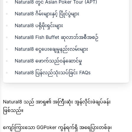
Natural8 တွင် Asian Poker Tour (APT)
Natural8 ဂိမ်းများနှင့် ပြိုင်ပွဲများ
Natural8 ပရိုမိုးရှင်းများ
Natural8 Fish Buffet ဆုလာဘ်အစီအစဉ်
Natural8 ငွေပေးချေမှုနည်းလမ်းများ
Natural8 ဖောက်သည်ဝန်ဆောင်မှု
Natural8 ပြန်လည်သုံးသပ်ခြင်း FAQs
Natural8 သည် အာရှ၏ အကြီးဆုံး အွန်လိုင်းဖဲချပ်ခန်း
ဖြစ်သည်။
ကျော်ကြားသော GGPoker ကွန်ရက်ရှိ အရေပြားတစ်ခု၊