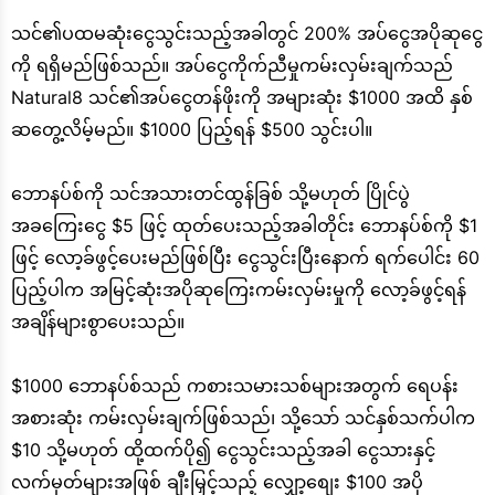
သင်၏ပထမဆုံးငွေသွင်းသည့်အခါတွင် 200% အပ်ငွေအပိုဆုငွေ
ကို ရရှိမည်ဖြစ်သည်။ အပ်ငွေကိုက်ညီမှုကမ်းလှမ်းချက်သည်
Natural8 သင်၏အပ်ငွေတန်ဖိုးကို အများဆုံး $1000 အထိ နှစ်
ဆတွေ့လိမ့်မည်။ $1000 ပြည့်ရန် $500 သွင်းပါ။
ဘောနပ်စ်ကို သင်အသားတင်ထွန်ခြစ် သို့မဟုတ် ပြိုင်ပွဲ
အခကြေးငွေ $5 ဖြင့် ထုတ်ပေးသည့်အခါတိုင်း ဘောနပ်စ်ကို $1
ဖြင့် လော့ခ်ဖွင့်ပေးမည်ဖြစ်ပြီး ငွေသွင်းပြီးနောက် ရက်ပေါင်း 60
ပြည့်ပါက အမြင့်ဆုံးအပိုဆုကြေးကမ်းလှမ်းမှုကို လော့ခ်ဖွင့်ရန်
အချိန်များစွာပေးသည်။
$1000 ဘောနပ်စ်သည် ကစားသမားသစ်များအတွက် ရေပန်း
အစားဆုံး ကမ်းလှမ်းချက်ဖြစ်သည်၊ သို့သော် သင်နှစ်သက်ပါက
$10 သို့မဟုတ် ထို့ထက်ပို၍ ငွေသွင်းသည့်အခါ ငွေသားနှင့်
လက်မှတ်များအဖြစ် ချီးမြှင့်သည့် လျှော့စျေး $100 အပို