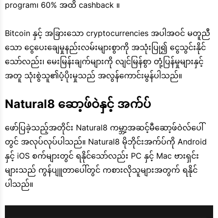
program၊ 60% အထိ cashback ။
Bitcoin နှင့် အခြားသော cryptocurrencies အပါအဝင် မတူညီ
သော ငွေပေးချေမှုနည်းလမ်းများစွာကို အသုံးပြု၍ ငွေသွင်းနိုင်
သော်လည်း၊ မေးမြန်းချက်များကို လျင်မြန်စွာ တုံ့ပြန်မှုများနှင့်
အတူ သုံးစွဲသူ၏ပံ့ပိုးမှုသည် အလွန်ကောင်းမွန်ပါသည်။
Natural8 ဆော့ဖ်ဝဲနှင့် အက်ပ်
ဖော်ပြခဲ့သည့်အတိုင်း Natural8 ကမ္ဘာ့အဆင့်မီဆော့ဖ်ဝဲလ်ပေါ်
တွင် အလုပ်လုပ်ပါသည်။ Natural8 မိုဘိုင်းအက်ပ်ကို Android
နှင့် iOS စက်များတွင် ရနိုင်သော်လည်း PC နှင့် Mac ဗားရှင်း
များသည် ကွန်ပျူတာပေါ်တွင် ကစားလိုသူများအတွက် ရနိုင်
ပါသည်။