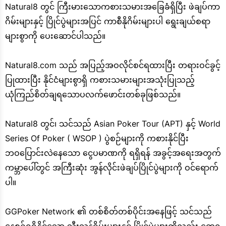
Natural8 တွင် ကြီးမားသောကစားသမားအခြေခံရှိပြီး ဖဲချပ်ကာ
ဂိမ်းများနှင့် ပြိုင်ပွဲများအပြင် ကာစီနိုဂိမ်းများပါ ရွေးချယ်စရာ
များစွာကို ပေးဆောင်ပါသည်။
Natural8.com သည် အပြည့်အဝလိုင်စင်ရထားပြီး တရားဝင်ခွင့်
ပြုထားပြီး နိုင်ငံများစွာရှိ ကစားသမားများအသုံးပြုသည့်
ယုံကြည်စိတ်ချရသောပလက်ဖောင်းတစ်ခုဖြစ်သည်။
Natural8 တွင်၊ သင်သည် Asian Poker Tour (APT) နှင့် World
Series Of Poker ( WSOP ) ပွဲစဉ်များကို ကစားနိုင်ပြီး
ဘဝပြောင်းလဲနေသော ငွေပမာဏကို ရရှိရန် အခွင့်အရေးအတွက်
ကမ္ဘာပေါ်တွင် အကြီးဆုံး အွန်လိုင်းဖဲချပ်ပြိုင်ပွဲများကို ဝင်ရောက်
ပါ။
GGPoker Network ၏ တစ်စိတ်တစ်ပိုင်းအနေဖြင့် သင်သည်