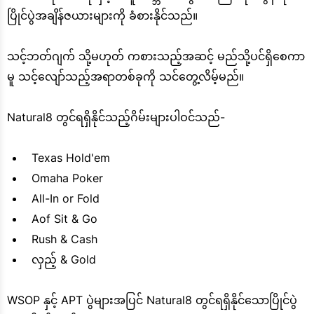
ပြိုင်ပွဲအချိန်ဇယားများကို ခံစားနိုင်သည်။
သင့်ဘတ်ဂျက် သို့မဟုတ် ကစားသည့်အဆင့် မည်သို့ပင်ရှိစေကာ
မူ သင့်လျော်သည့်အရာတစ်ခုကို သင်တွေ့လိမ့်မည်။
Natural8 တွင်ရရှိနိုင်သည့်ဂိမ်းများပါဝင်သည်-
Texas Hold'em
Omaha Poker
All-In or Fold
Aof Sit & Go
Rush & Cash
လှည့် & Gold
WSOP နှင့် APT ပွဲများအပြင် Natural8 တွင်ရရှိနိုင်သောပြိုင်ပွဲ