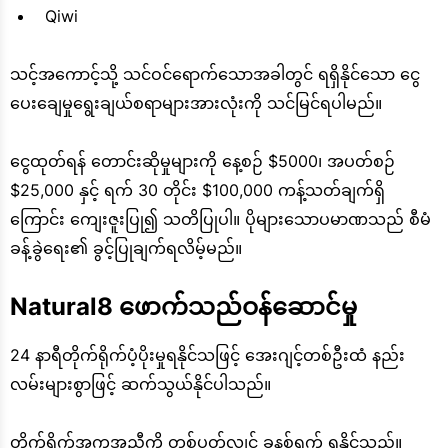
Qiwi
သင့်အကောင့်သို့ သင်ဝင်ရောက်သောအခါတွင် ရရှိနိုင်သော ငွေ
ပေးချေမှုရွေးချယ်စရာများအားလုံးကို သင်မြင်ရပါမည်။
ငွေထုတ်ရန် တောင်းဆိုမှုများကို နေ့စဉ် $5000၊ အပတ်စဉ်
$25,000 နှင့် ရက် 30 တိုင်း $100,000 ကန့်သတ်ချက်ရှိ
ကြောင်း ကျေးဇူးပြု၍ သတိပြုပါ။ ပိုများသောပမာဏသည် စီမံ
ခန့်ခွဲရေး၏ ခွင့်ပြုချက်ရလိမ့်မည်။
Natural8 ဖောက်သည်ဝန်ဆောင်မှု
24 နာရီတိုက်ရိုက်ပံ့ပိုးမှုရနိုင်သဖြင့် အေးဂျင့်တစ်ဦးထံ နည်း
လမ်းများစွာဖြင့် ဆက်သွယ်နိုင်ပါသည်။
တိုက်ရိုက်အကူအညီကို တစ်ပတ်လျှင် ခုနစ်ရက် ရနိုင်သည်။