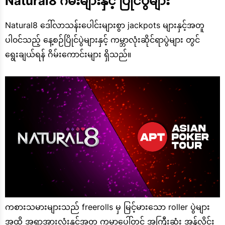
Natural8 ဂိမ်းများနှင့် ပြိုင်ပွဲများ
Natural8 ဒေါ်လာသန်းပေါင်းများစွာ jackpots များနှင့်အတူ
ပါ၀င်သည့် နေ့စဉ်ပြိုင်ပွဲများနှင့် ကမ္ဘာလုံးဆိုင်ရာပွဲများ တွင်
ရွေးချယ်ရန် ဂိမ်းကောင်းများ ရှိသည်။
ကစားသမားများသည် freerolls မှ မြင့်မားသော roller ပွဲများ
အထိ အရာအားလုံးနှင့်အတူ ကမ္ဘာပေါ်တွင် အကြီးဆုံး အွန်လိုင်း