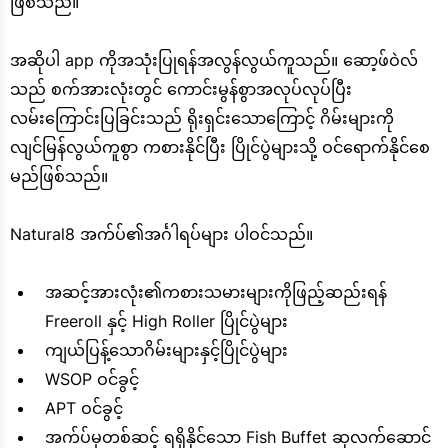
ဖြစ်သည်။
အဆိုပါ app ကိုအသုံးပြုရန်အလွန်လွယ်ကူသည်။ ဆော့ဖ်ဝဲလ်
သည် စက်အားလုံးတွင် ကောင်းမွန်စွာအလုပ်လုပ်ပြီး
လမ်းကြောင်းပြခြင်းသည် ရိုးရှင်းသောကြောင့် ဂိမ်းများကို
လျင်မြန်လွယ်ကူစွာ ကစားနိုင်ပြီး ပြိုင်ပွဲများသို့ ဝင်ရောက်နိုင်စေ
မည်ဖြစ်သည်။
Natural8 အက်ပ်၏အင်္ဂါရပ်များ ပါဝင်သည်။
အဆင့်အားလုံး၏ကစားသမားများကိုဖြည့်ဆည်းရန်
Freeroll နှင့် High Roller ပြိုင်ပွဲများ
ကျယ်ပြန့်သောဂိမ်းများနှင့်ပြိုင်ပွဲများ
WSOP ဝင်ခွင့်
APT ဝင်ခွင့်
အက်ပ်မှတစ်ဆင့် ရရှိနိုင်သော Fish Buffet ဆုလက်ဆောင်