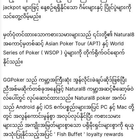
jackpot များဖြင့် နေ့စဉ်ရရှိနိုင်သော ဂိမ်းများနှင့် ပြိုင်ပွဲများကို
သင်တွေ့လိမ့်မည်။
မှတ်ပုံတင်ထားသောကစားသမားများသည် ၎င်းတို့၏ Natural8
အကောင့်မှတစ်ဆင့် Asian Poker Tour (APT) နှင့် World
Series of Poker ( WSOP ) ပွဲများကို တိုက်ရိုက်ဝင်ရောက်
နိုင်သည်။
GGPoker သည် ကမ္ဘာ့အကြီးဆုံး အွန်လိုင်းဖဲချပ်ဆိုဒ်ဖြစ်ပြီး
ညီအစ်မဆိုက်တစ်ခုအနေဖြင့် Natural8 ကမ္ဘာ့အဆင့်မီဆော့ဖ်ဝဲ
လ်ပေါ်တွင် လုပ်ဆောင်ထားသည်။ Natural8 poker အက်ပ်
သည် Android နှင့် iOS စက်ပစ္စည်းများအပြင် PC နှင့် Mac တို့
တွင် အလွန်ကောင်းမွန်စွာ အလုပ်လုပ်နိုင်ပြီး ကစားသမား
များသည် အကျိုးအမြတ်များစွာသော ပရိုမိုးရှင်းများစွာကို ရယူ
အသုံးပြုနိုင်သည့်အပြင် ' Fish Buffet ' loyalty rewards