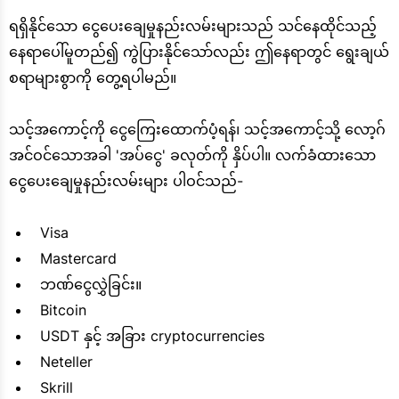
ရရှိနိုင်သော ငွေပေးချေမှုနည်းလမ်းများသည် သင်နေထိုင်သည့်
နေရာပေါ်မူတည်၍ ကွဲပြားနိုင်သော်လည်း ဤနေရာတွင် ရွေးချယ်
စရာများစွာကို တွေ့ရပါမည်။
သင့်အကောင့်ကို ငွေကြေးထောက်ပံ့ရန်၊ သင့်အကောင့်သို့ လော့ဂ်
အင်ဝင်သောအခါ 'အပ်ငွေ' ခလုတ်ကို နှိပ်ပါ။ လက်ခံထားသော
ငွေပေးချေမှုနည်းလမ်းများ ပါဝင်သည်-
Visa
Mastercard
ဘဏ်ငွေလွှဲခြင်း။
Bitcoin
USDT နှင့် အခြား cryptocurrencies
Neteller
Skrill