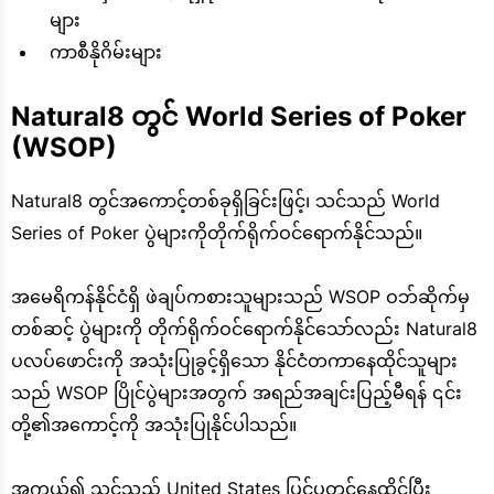
များ
ကာစီနိုဂိမ်းများ
Natural8 တွင် World Series of Poker
(WSOP)
Natural8 တွင်အကောင့်တစ်ခုရှိခြင်းဖြင့်၊ သင်သည် World
Series of Poker ပွဲများကိုတိုက်ရိုက်ဝင်ရောက်နိုင်သည်။
အမေရိကန်နိုင်ငံရှိ ဖဲချပ်ကစားသူများသည် WSOP ဝဘ်ဆိုက်မှ
တစ်ဆင့် ပွဲများကို တိုက်ရိုက်ဝင်ရောက်နိုင်သော်လည်း Natural8
ပလပ်ဖောင်းကို အသုံးပြုခွင့်ရှိသော နိုင်ငံတကာနေထိုင်သူများ
သည် WSOP ပြိုင်ပွဲများအတွက် အရည်အချင်းပြည့်မီရန် ၎င်း
တို့၏အကောင့်ကို အသုံးပြုနိုင်ပါသည်။
အကယ်၍ သင်သည် United States ပြင်ပတွင်နေထိုင်ပြီး