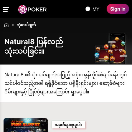
Sign in
MY
သုံးသပ်ချက်
Natural8 ပြန်လည်
သုံးသပ်ခြင်း။
Natural8 ၏သုံးသပ်ချက်အပြည့်အစုံ။ အွန်လိုင်းဖဲချပ်ခန်းတွင်
သင်ပါဝင်သည့်အခါ ရရှိနိုင်သော ပရိုမိုးရှင်းများ၊ ဆော့ဖ်ဝဲများ၊
ဂိမ်းများနှင့် ပြိုင်ပွဲများအကြောင်း ရှာဖွေပါ။
အမှတ်များရယူပါ။