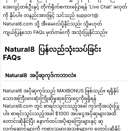
အေးဂျင့်တစ်ဦးနှင့် တိုက်ရိုက်စကားပြောရန် 'Live Chat' ခလုတ်
ကို နှိပ်ပါ။ တနည်းအားဖြင့် သင်သည် support@
Natural8.com သို့ အီးမေးလ်ပို့နိုင်သည်၊ သို့မဟုတ်
ကျယ်ပြန့်သော FAQs မှတ်တမ်းကို အသုံးပြုနိုင်သည်။
 Natural8  ပြန်လည်သုံးသပ်ခြင်း 
FAQs
  Natural8  အပိုဆုကုဒ်ကဘာလဲ။
Natural8 အပိုဆုကုဒ်သည် MAXBONUS ဖြစ်သည်။ ရရှိနိုင်
သောအကြီးမားဆုံးကြိုဆိုမှုဆုကြေးငွေကိုရရှိရန်
Natural8.com တွင် စာရင်းသွင်းသည့်အခါ ကုဒ်ကိုအသုံးပြု
ပါ။ စာရင်းသွင်းသည့်အခါ $1000 အပ်ငွေအပိုဆုများအထိ
တောင်းဆိုနိုင်ပြီး နောက်ထပ်အပိုဆုကြေးများနှင့် ဆု
လက်ဆောင်များကို ကစားသမားအသစ်များက တောင်းဆိုနိုင်