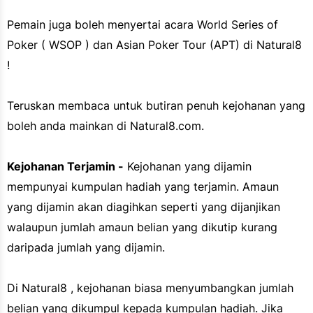
Pemain juga boleh menyertai acara World Series of
Poker ( WSOP ) dan Asian Poker Tour (APT) di Natural8
!
Teruskan membaca untuk butiran penuh kejohanan yang
boleh anda mainkan di Natural8.com.
Kejohanan Terjamin -
Kejohanan yang dijamin
mempunyai kumpulan hadiah yang terjamin. Amaun
yang dijamin akan diagihkan seperti yang dijanjikan
walaupun jumlah amaun belian yang dikutip kurang
daripada jumlah yang dijamin.
Di Natural8 , kejohanan biasa menyumbangkan jumlah
belian yang dikumpul kepada kumpulan hadiah. Jika