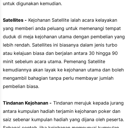
untuk digunakan kemudian.
Satellites -
Kejohanan Satellite ialah acara kelayakan
yang memberi anda peluang untuk memenangi tempat
duduk di meja kejohanan utama dengan pembelian yang
lebih rendah. Satellites ini biasanya dalam jenis turbo
atau kelajuan biasa dan berjalan antara 30 hingga 90
minit sebelum acara utama. Pemenang Satellite
kemudiannya akan layak ke kejohanan utama dan boleh
mengambil bahagian tanpa perlu membayar jumlah
pembelian biasa.
Tindanan Kejohanan -
Tindanan merujuk kepada jurang
antara kumpulan hadiah terjamin kejohanan poker dan
saiz sebenar kumpulan hadiah yang dijana oleh peserta.
Sebagai contoh, jika kejohanan mempunyai kumpulan