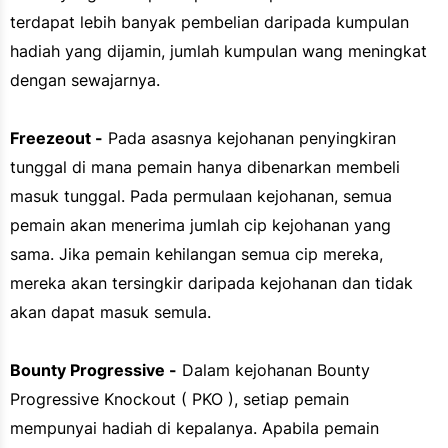
terdapat lebih banyak pembelian daripada kumpulan
hadiah yang dijamin, jumlah kumpulan wang meningkat
dengan sewajarnya.
Freezeout -
Pada asasnya kejohanan penyingkiran
tunggal di mana pemain hanya dibenarkan membeli
masuk tunggal. Pada permulaan kejohanan, semua
pemain akan menerima jumlah cip kejohanan yang
sama. Jika pemain kehilangan semua cip mereka,
mereka akan tersingkir daripada kejohanan dan tidak
akan dapat masuk semula.
Bounty Progressive -
Dalam kejohanan Bounty
Progressive Knockout ( PKO ), setiap pemain
mempunyai hadiah di kepalanya. Apabila pemain