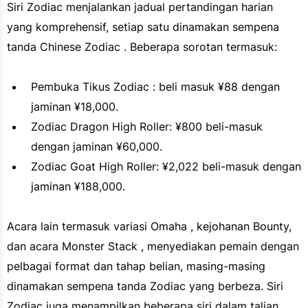
Siri Zodiac menjalankan jadual pertandingan harian
yang komprehensif, setiap satu dinamakan sempena
tanda Chinese Zodiac . Beberapa sorotan termasuk:
Pembuka Tikus Zodiac : beli masuk ¥88 dengan
jaminan ¥18,000.
Zodiac Dragon High Roller: ¥800 beli-masuk
dengan jaminan ¥60,000.
Zodiac Goat High Roller: ¥2,022 beli-masuk dengan
jaminan ¥188,000.
Acara lain termasuk variasi Omaha , kejohanan Bounty,
dan acara Monster Stack , menyediakan pemain dengan
pelbagai format dan tahap belian, masing-masing
dinamakan sempena tanda Zodiac yang berbeza. Siri
Zodiac juga menampilkan beberapa siri dalam talian