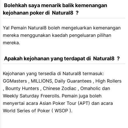
 Bolehkah saya menarik balik kemenangan 
kejohanan poker di  Natural8  ?
Ya! Pemain Natural8 boleh mengeluarkan kemenangan
mereka menggunakan kaedah pengeluaran pilihan
mereka.
 Apakah kejohanan yang terdapat di  Natural8  ?
Kejohanan yang tersedia di Natural8 termasuk:
GGMasters , MILLIONS, Daily Guarantees , High Rollers
, Bounty Hunters , Chinese Zodiac , Omaholic dan
Weekly Saturday Freerolls. Pemain juga boleh
menyertai acara Asian Poker Tour (APT) dan acara
World Series of Poker ( WSOP ).