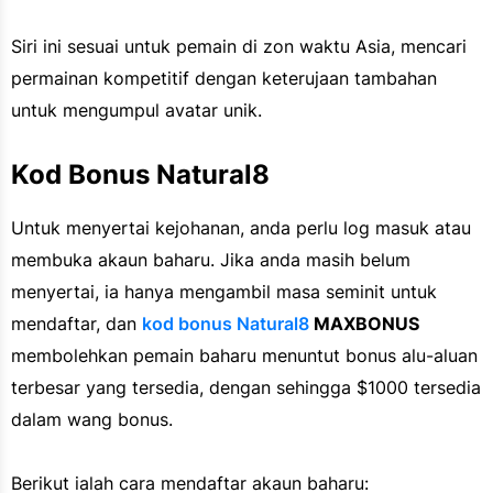
Siri ini sesuai untuk pemain di zon waktu Asia, mencari
permainan kompetitif dengan keterujaan tambahan
untuk mengumpul avatar unik.
Kod Bonus Natural8
Untuk menyertai kejohanan, anda perlu log masuk atau
membuka akaun baharu. Jika anda masih belum
menyertai, ia hanya mengambil masa seminit untuk
mendaftar, dan
kod bonus Natural8
MAXBONUS
membolehkan pemain baharu menuntut bonus alu-aluan
terbesar yang tersedia, dengan sehingga $1000 tersedia
dalam wang bonus.
Berikut ialah cara mendaftar akaun baharu: