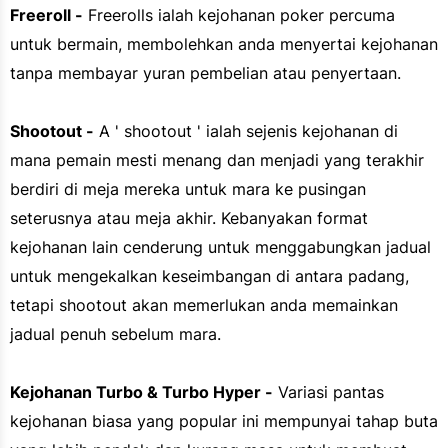
Freeroll -
Freerolls ialah kejohanan poker percuma
untuk bermain, membolehkan anda menyertai kejohanan
tanpa membayar yuran pembelian atau penyertaan.
Shootout -
A ' shootout ' ialah sejenis kejohanan di
mana pemain mesti menang dan menjadi yang terakhir
berdiri di meja mereka untuk mara ke pusingan
seterusnya atau meja akhir. Kebanyakan format
kejohanan lain cenderung untuk menggabungkan jadual
untuk mengekalkan keseimbangan di antara padang,
tetapi shootout akan memerlukan anda memainkan
jadual penuh sebelum mara.
Kejohanan Turbo & Turbo Hyper -
Variasi pantas
kejohanan biasa yang popular ini mempunyai tahap buta