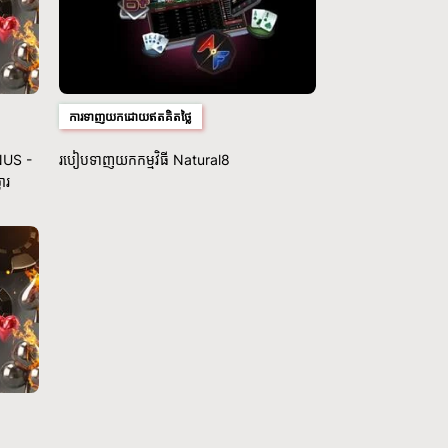
ការ​ទាញ​យក​ដោយ​ឥត​គិត​ថ្លៃ
ONUS -
របៀបទាញយកកម្មវិធី Natural8
ារ