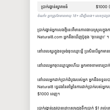
ប្រាក់រង្វាន់ស្វាគមន៍
$1000 (ឬ
ចំណាំ៖ អ្នកត្រូវតែមានអាយុ 18+ ដើម្បីលេង។ លេខកូដប្រាក់រង
ប្រាក់រង្វាន់អ្នកលេងថ្មីនេះគឺមានភាពងាយស្រួលក្
Natural8.com អ្នកនឹងឃើញប៊ូតុង 'ចុះឈ្មោះ' 
នៅពេលសួរក្នុងទម្រង់ចុះឈ្មោះខ្លី ប្រសិនបើអ្ន
នៅពេលអ្នកចុះឈ្មោះរួចហើយ អ្នកអាចទាមទារប្រាក់រង
នៅពេលអ្នកដាក់ប្រាក់ដំបូងរបស់អ្នក អ្នកនឹងទទួលបា
Natural8 ទ្វេដងនៃតម្លៃនៃការដាក់ប្រាក់របស់អ្ន
$1000 ពេញ។
ប្រាក់រង្វាន់ត្រូវបានដោះសោរក្នុងទឹកប្រាក់ $1 រ