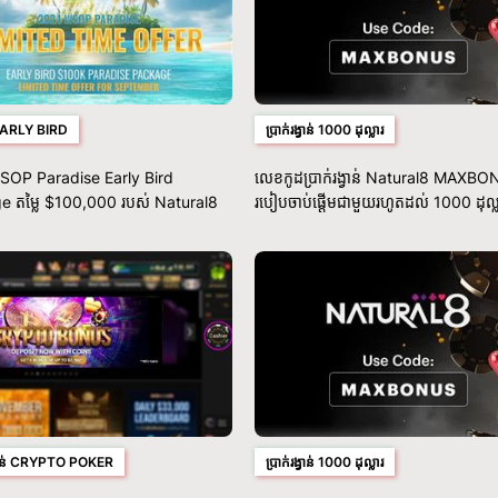
 EARLY BIRD
ប្រាក់រង្វាន់ 1000 ដុល្លារ
WSOP Paradise Early Bird
លេខកូដប្រាក់រង្វាន់ Natural8 MAXB
 តម្លៃ $100,000 របស់ Natural8
របៀបចាប់ផ្តើមជាមួយរហូតដល់ 1000 ដុល្ល
ន្តផ្ទាល់
ង្វាន់ CRYPTO POKER
ប្រាក់រង្វាន់ 1000 ដុល្លារ