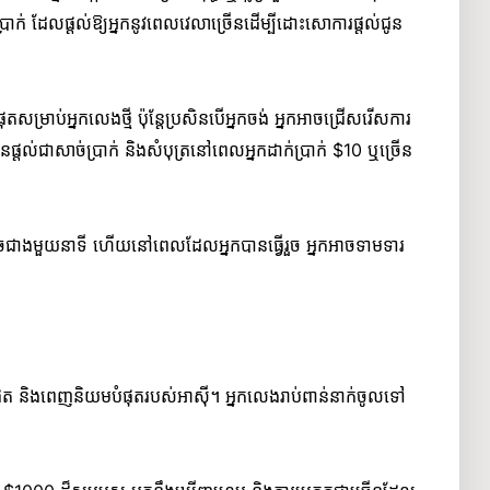
រាក់ ដែលផ្តល់ឱ្យអ្នកនូវពេលវេលាច្រើនដើម្បីដោះសោការផ្តល់ជូន
តសម្រាប់អ្នកលេងថ្មី ប៉ុន្តែប្រសិនបើអ្នកចង់ អ្នកអាចជ្រើសរើសការ
វបានផ្តល់ជាសាច់ប្រាក់ និងសំបុត្រនៅពេលអ្នកដាក់ប្រាក់ $10 ឬច្រើន
លតិចជាងមួយនាទី ហើយនៅពេលដែលអ្នកបានធ្វើរួច អ្នកអាចទាមទារ
ត និងពេញនិយមបំផុតរបស់អាស៊ី។ អ្នកលេងរាប់ពាន់នាក់ចូលទៅ