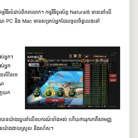
មវិធីលំដាប់ពិភពលោក។ កម្មវិធីទូរស័ព្ទ Natural8 មាននៅលើ
PC និង Mac មានសម្រាប់អ្នកដែលចូលចិត្តលេងនៅ
់អ្នក។
ស់អ្នក
ខាងលើនៃអេ
ណែ
ទាញយក
ើរការបានយ៉ាងល្អនៅលើឧបករណ៍ទាំងអស់ ហើយការរុករកគឺសាមញ្ញ
តបានយ៉ាងងាយស្រួល និងរហ័ស។