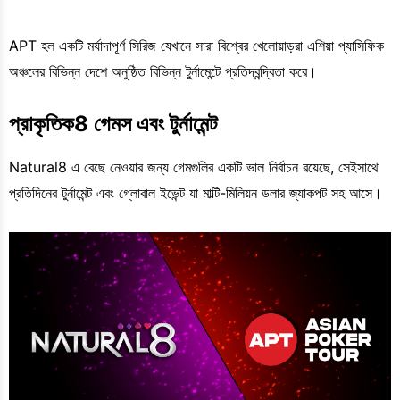
APT হল একটি মর্যাদাপূর্ণ সিরিজ যেখানে সারা বিশ্বের খেলোয়াড়রা এশিয়া প্যাসিফিক
অঞ্চলের বিভিন্ন দেশে অনুষ্ঠিত বিভিন্ন টুর্নামেন্টে প্রতিদ্বন্দ্বিতা করে।
প্রাকৃতিক8 গেমস এবং টুর্নামেন্ট
Natural8 এ বেছে নেওয়ার জন্য গেমগুলির একটি ভাল নির্বাচন রয়েছে, সেইসাথে
প্রতিদিনের টুর্নামেন্ট এবং গ্লোবাল ইভেন্ট যা মাল্টি-মিলিয়ন ডলার জ্যাকপট সহ আসে।