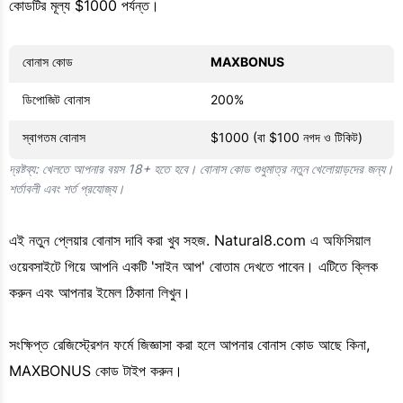
কোডটির মূল্য $1000 পর্যন্ত।
বোনাস কোড
MAXBONUS
ডিপোজিট বোনাস
200%
স্বাগতম বোনাস
$1000 (বা $100 নগদ ও টিকিট)
দ্রষ্টব্য: খেলতে আপনার বয়স 18+ হতে হবে। বোনাস কোড শুধুমাত্র নতুন খেলোয়াড়দের জন্য।
শর্তাবলী এবং শর্ত প্রযোজ্য।
এই নতুন প্লেয়ার বোনাস দাবি করা খুব সহজ. Natural8.com এ অফিসিয়াল
ওয়েবসাইটে গিয়ে আপনি একটি 'সাইন আপ' বোতাম দেখতে পাবেন। এটিতে ক্লিক
করুন এবং আপনার ইমেল ঠিকানা লিখুন।
সংক্ষিপ্ত রেজিস্ট্রেশন ফর্মে জিজ্ঞাসা করা হলে আপনার বোনাস কোড আছে কিনা,
MAXBONUS কোড টাইপ করুন।