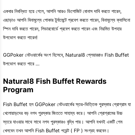
একবার নিবন্ধিত হয়ে গেলে, আপনি আরও ডিপোজিট বোনাস দাবি করতে পারেন,
এছাড়াও আপনি বিনামূল্যে পোকার টুর্নামেন্টে প্রবেশ করতে পারেন, বিনামূল্যে ক্যাসিনো
স্পিন দাবি করতে পারেন, লিডারবোর্ডে প্রবেশ করতে পারেন এবং নিয়মিত উপহার
উপভোগ করতে পারেন!
GGPoker নেটওয়ার্কের অংশ হিসেবে, Natural8 প্লেয়াররাও Fish Buffet
উপভোগ করতে পারে …
Natural8 Fish Buffet Rewards
Program
Fish Buffet হল GGPoker নেটওয়ার্কের স্তর-ভিত্তিক পুরস্কার প্রোগ্রাম যা
খেলোয়াড়দের বড় নগদ পুরস্কার জিততে সাহায্য করে। আপনি প্রোগ্রামের উচ্চ
স্তরে যাওয়ার সাথে সাথে নগদ পুরস্কারও বৃদ্ধি পায়। আপনি যখনই একটি গেম
খেলবেন তখন আপনি Fish Buffet পয়েন্ট ( FP ) সংগ্রহ করবেন।