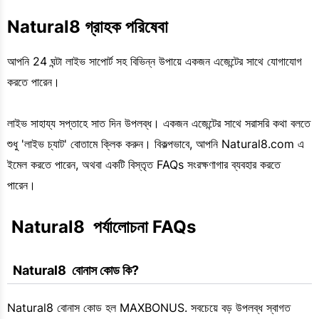
Natural8 গ্রাহক পরিষেবা
আপনি 24 ঘন্টা লাইভ সাপোর্ট সহ বিভিন্ন উপায়ে একজন এজেন্টের সাথে যোগাযোগ
করতে পারেন।
লাইভ সাহায্য সপ্তাহে সাত দিন উপলব্ধ। একজন এজেন্টের সাথে সরাসরি কথা বলতে
শুধু 'লাইভ চ্যাট' বোতামে ক্লিক করুন। বিকল্পভাবে, আপনি Natural8.com এ
ইমেল করতে পারেন, অথবা একটি বিস্তৃত FAQs সংরক্ষণাগার ব্যবহার করতে
পারেন।
 Natural8  পর্যালোচনা FAQs
  Natural8  বোনাস কোড কি?
Natural8 বোনাস কোড হল MAXBONUS. সবচেয়ে বড় উপলব্ধ স্বাগত