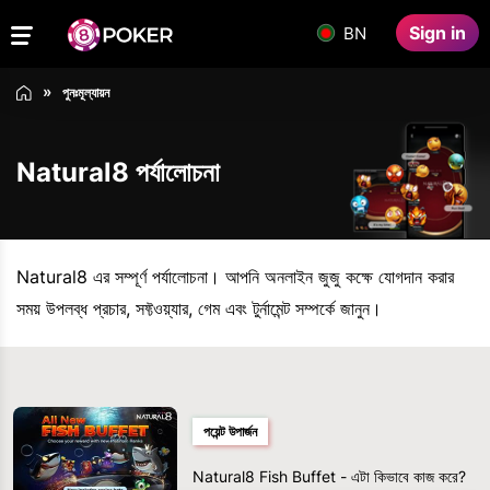
Sign in
BN
পুনঃমূল্যায়ন
Natural8 পর্যালোচনা
Natural8 এর সম্পূর্ণ পর্যালোচনা। আপনি অনলাইন জুজু কক্ষে যোগদান করার
সময় উপলব্ধ প্রচার, সফ্টওয়্যার, গেম এবং টুর্নামেন্ট সম্পর্কে জানুন।
পয়েন্ট উপার্জন
Natural8 Fish Buffet - এটা কিভাবে কাজ করে?