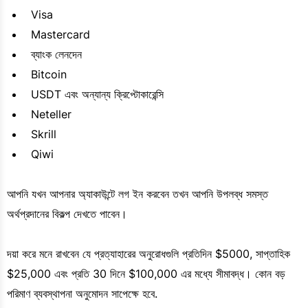
Visa
Mastercard
ব্যাংক লেনদেন
Bitcoin
USDT এবং অন্যান্য ক্রিপ্টোকারেন্সি
Neteller
Skrill
Qiwi
আপনি যখন আপনার অ্যাকাউন্টে লগ ইন করবেন তখন আপনি উপলব্ধ সমস্ত
অর্থপ্রদানের বিকল্প দেখতে পাবেন।
দয়া করে মনে রাখবেন যে প্রত্যাহারের অনুরোধগুলি প্রতিদিন $5000, সাপ্তাহিক
$25,000 এবং প্রতি 30 দিনে $100,000 এর মধ্যে সীমাবদ্ধ। কোন বড়
পরিমাণ ব্যবস্থাপনা অনুমোদন সাপেক্ষে হবে.