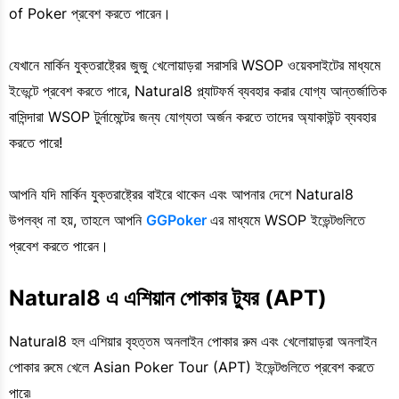
of Poker প্রবেশ করতে পারেন।
যেখানে মার্কিন যুক্তরাষ্ট্রের জুজু খেলোয়াড়রা সরাসরি WSOP ওয়েবসাইটের মাধ্যমে
ইভেন্টে প্রবেশ করতে পারে, Natural8 প্ল্যাটফর্ম ব্যবহার করার যোগ্য আন্তর্জাতিক
বাসিন্দারা WSOP টুর্নামেন্টের জন্য যোগ্যতা অর্জন করতে তাদের অ্যাকাউন্ট ব্যবহার
করতে পারে!
আপনি যদি মার্কিন যুক্তরাষ্ট্রের বাইরে থাকেন এবং আপনার দেশে Natural8
উপলব্ধ না হয়, তাহলে আপনি
GGPoker
এর মাধ্যমে WSOP ইভেন্টগুলিতে
প্রবেশ করতে পারেন।
Natural8 এ এশিয়ান পোকার ট্যুর (APT)
Natural8 হল এশিয়ার বৃহত্তম অনলাইন পোকার রুম এবং খেলোয়াড়রা অনলাইন
পোকার রুমে খেলে Asian Poker Tour (APT) ইভেন্টগুলিতে প্রবেশ করতে
পারে৷