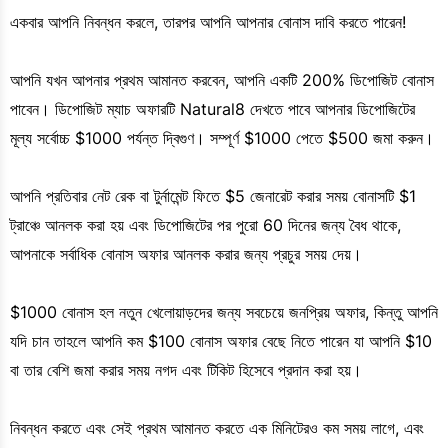
একবার আপনি নিবন্ধন করলে, তারপর আপনি আপনার বোনাস দাবি করতে পারেন!
আপনি যখন আপনার প্রথম আমানত করবেন, আপনি একটি 200% ডিপোজিট বোনাস
পাবেন। ডিপোজিট ম্যাচ অফারটি Natural8 দেখতে পাবে আপনার ডিপোজিটের
মূল্য সর্বোচ্চ $1000 পর্যন্ত দ্বিগুণ। সম্পূর্ণ $1000 পেতে $500 জমা করুন।
আপনি প্রতিবার নেট রেক বা টুর্নামেন্ট ফিতে $5 জেনারেট করার সময় বোনাসটি $1
ট্রাঞ্চে আনলক করা হয় এবং ডিপোজিটের পর পুরো 60 দিনের জন্য বৈধ থাকে,
আপনাকে সর্বাধিক বোনাস অফার আনলক করার জন্য প্রচুর সময় দেয়।
$1000 বোনাস হল নতুন খেলোয়াড়দের জন্য সবচেয়ে জনপ্রিয় অফার, কিন্তু আপনি
যদি চান তাহলে আপনি কম $100 বোনাস অফার বেছে নিতে পারেন যা আপনি $10
বা তার বেশি জমা করার সময় নগদ এবং টিকিট হিসেবে প্রদান করা হয়।
নিবন্ধন করতে এবং সেই প্রথম আমানত করতে এক মিনিটেরও কম সময় লাগে, এবং