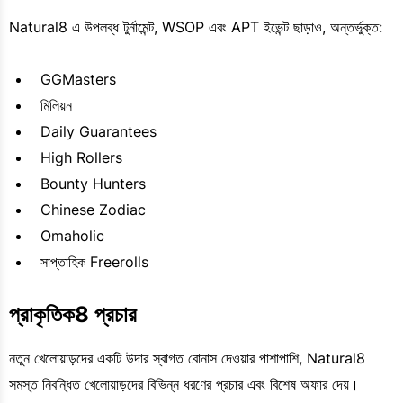
Natural8 এ উপলব্ধ টুর্নামেন্ট, WSOP এবং APT ইভেন্ট ছাড়াও, অন্তর্ভুক্ত:
GGMasters
মিলিয়ন
Daily Guarantees
High Rollers
Bounty Hunters
Chinese Zodiac
Omaholic
সাপ্তাহিক Freerolls
প্রাকৃতিক8 প্রচার
নতুন খেলোয়াড়দের একটি উদার স্বাগত বোনাস দেওয়ার পাশাপাশি, Natural8
সমস্ত নিবন্ধিত খেলোয়াড়দের বিভিন্ন ধরণের প্রচার এবং বিশেষ অফার দেয়।