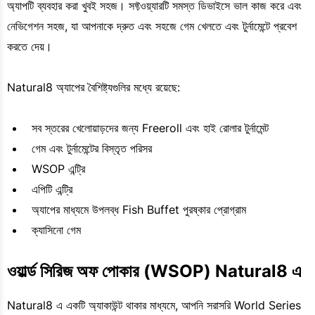
অ্যাপটি ব্যবহার করা খুবই সহজ। সফ্টওয়্যারটি সমস্ত ডিভাইসে ভাল কাজ করে এবং
নেভিগেশন সহজ, যা আপনাকে দ্রুত এবং সহজে গেম খেলতে এবং টুর্নামেন্টে প্রবেশ
করতে দেয়।
Natural8 অ্যাপের বৈশিষ্ট্যগুলির মধ্যে রয়েছে:
সব স্তরের খেলোয়াড়দের জন্য Freeroll এবং হাই রোলার টুর্নামেন্ট
গেম এবং টুর্নামেন্টের বিস্তৃত পরিসর
WSOP এন্ট্রি
এপিটি এন্ট্রি
অ্যাপের মাধ্যমে উপলব্ধ Fish Buffet পুরষ্কার প্রোগ্রাম
ক্যাসিনো গেম
ওয়ার্ল্ড সিরিজ অফ পোকার (WSOP) Natural8 এ
Natural8 এ একটি অ্যাকাউন্ট থাকার মাধ্যমে, আপনি সরাসরি World Series